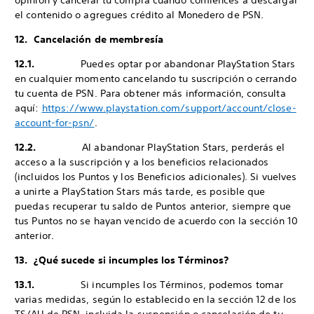
opinión y cancelar tu compra cuando comiences a descargar
el contenido o agregues crédito al Monedero de PSN.
12. Cancelación de membresía
12.1.
Puedes optar por abandonar PlayStation Stars
en cualquier momento cancelando tu suscripción o cerrando
tu cuenta de PSN. Para obtener más información, consulta
aquí:
https://www.playstation.com/support/account/close-
account-for-psn/
.
12.2.
Al abandonar PlayStation Stars, perderás el
acceso a la suscripción y a los beneficios relacionados
(incluidos los Puntos y los Beneficios adicionales). Si vuelves
a unirte a PlayStation Stars más tarde, es posible que
puedas recuperar tu saldo de Puntos anterior, siempre que
tus Puntos no se hayan vencido de acuerdo con la sección 10
anterior.
13. ¿Qué sucede si incumples los Términos?
13.1.
Si incumples los Términos, podemos tomar
varias medidas, según lo establecido en la sección 12 de los