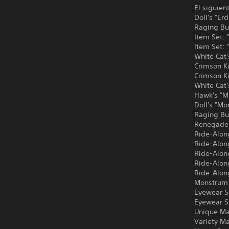
El siguien
Doll's "Er
Raging Bu
Item Set:
Item Set:
White Cat'
Crimson Ki
Crimson K
White Cat
Hawk's "M
Doll's "M
Raging Bu
Renegade'
Ride-Along
Ride-Alon
Ride-Alon
Ride-Alon
Ride-Alon
Monstrum 
Eyewear S
Eyewear S
Unique Ma
Variety M