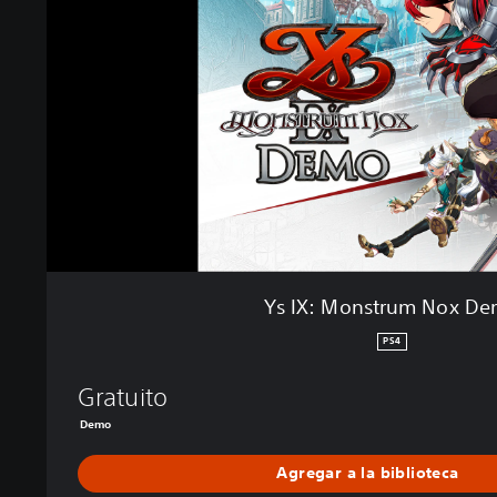
M
o
n
s
t
r
u
m
N
o
x
D
e
Ys IX: Monstrum Nox D
m
o
PS4
Gratuito
Demo
Agregar a la biblioteca