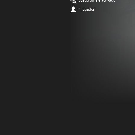
Juego offline activado
1 jugador