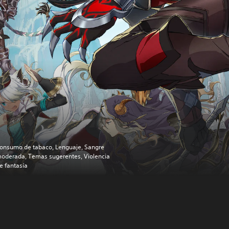
onsumo de tabaco, Lenguaje, Sangre
oderada, Temas sugerentes, Violencia
e fantasía