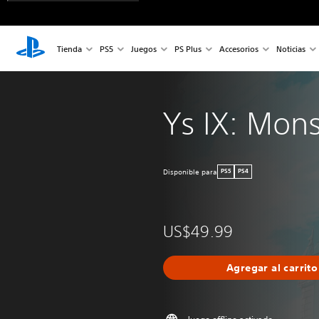
Tienda
PS5
Juegos
PS Plus
Accesorios
Noticias
Ys IX: Mon
Disponible para
PS5
PS4
US$49.99
Agregar al carrito