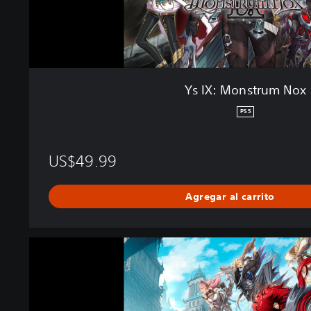
m
N
o
x
Ys IX: Monstrum Nox
PS5
US$49.99
Agregar al carrito
Y
s
I
X
: