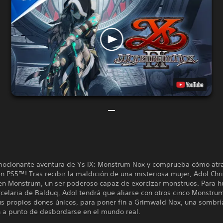
emocionante aventura de Ys IX: Monstrum Nox y comprueba cómo atra
 PS5™! Tras recibir la maldición de una misteriosa mujer, Adol Chri
en Monstrum, un ser poderoso capaz de exorcizar monstruos. Para hu
celaria de Balduq, Adol tendrá que aliarse con otros cinco Monstru
us propios dones únicos, para poner fin a Grimwald Nox, una sombrí
 a punto de desbordarse en el mundo real.