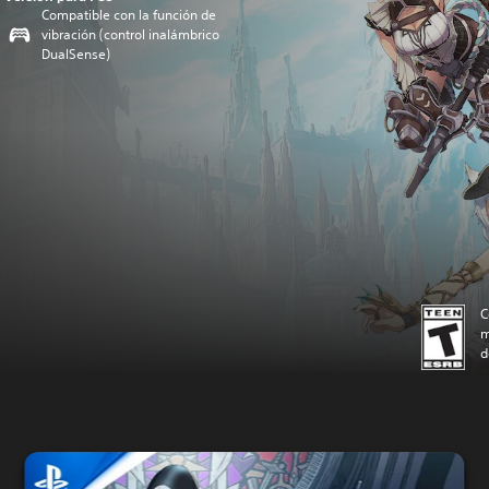
Compatible con la función de
vibración (control inalámbrico
DualSense)
C
m
d