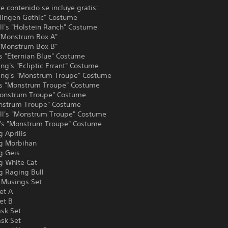
te contenido se incluye gratis:
dlingen Gothic" Costume
ll's "Holstein Ranch" Costume
 "Monstrum Box A"
 "Monstrum Box B"
s "Eternian Blue" Costume
ng's "Ecliptic Errant" Costume
ing's "Monstrum Troupe" Costume
's "Monstrum Troupe" Costume
onstrum Troupe" Costume
onstrum Troupe" Costume
ll's "Monstrum Troupe" Costume
s "Monstrum Troupe" Costume
 Aprilis
g Morbihan
g Geis
g White Cat
g Raging Bull
Musings Set
et A
et B
sk Set
ask Set