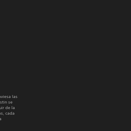
viesa las
stin se
ir de la
ms, cada
a