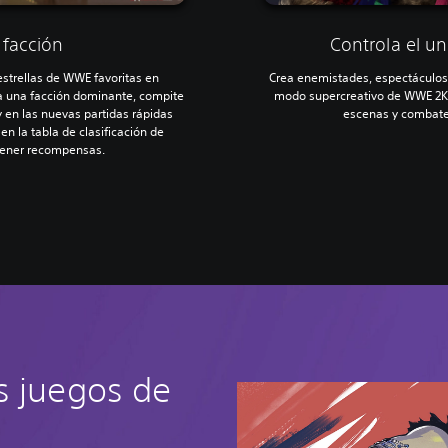
 facción
Controla el u
estrellas de WWE favoritas en
Crea enemistades, espectáculos
a una facción dominante, compite
modo supercreativo de WWE 2K2
y en las nuevas partidas rápidas
escenas y combates 
n la tabla de clasificación de
tener recompensas.
s juegos de