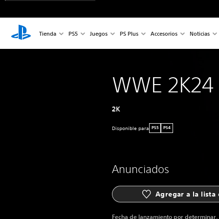
Tienda
PS5
Juegos
PS Plus
Accesorios
Noticias
WWE 2K24
2K
Disponible para
PS5
PS4
Anunciados
Agregar a la lista
Fecha de lanzamiento por determinar.