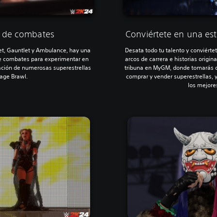
s de combates
Conviértete en una est
t, Gauntlet y Ambulance, hay una
Desata todo tu talento y conviért
de combates para experimentar en
arcos de carrera e historias origin
ación de numerosas superestrellas
tribuna en MyGM, donde tomarás d
age Brawl.
comprar y vender superestrellas, y
los mejore