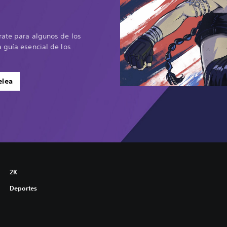
rate para algunos de los
 guía esencial de los
elea
2K
Deportes