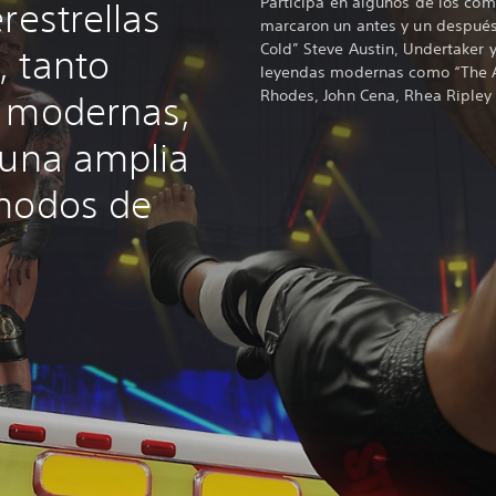
Participa en algunos de los c
restrellas
marcaron un antes y un despué
Cold” Steve Austin, Undertaker y
 tanto
leyendas modernas como “The 
Rhodes, John Cena, Rhea Ripley
o modernas,
 una amplia
 modos de