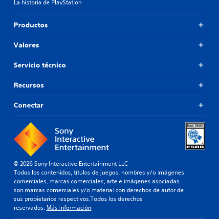
e
La historia de PlayStation
i
m
r
a
e
n
Productos
r
n
a
l
t
t
o
e
Valores
i
s
c
v
c
o
a
Servicio técnico
o
n
o
l
o
t
Recursos
o
t
a
r
r
m
Conectar
e
o
b
s
s
i
i
j
é
m
u
n
p
g
s
o
a
e
r
d
p
© 2026 Sony Interactive Entertainment LLC
t
o
e
Todos los contenidos, títulos de juegos, nombres y/o imágenes
a
r
r
comerciales, marcas comerciales, arte e imágenes asociadas
n
e
m
son marcas comerciales y/o material con derechos de autor de
t
s
i
sus propietarios respectivos.Todos los derechos
e
.
t
reservados.
Más información
s
e