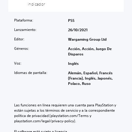
a
n
indicador
r
s
s
r
c
r
,
c
l
i
e
f
a
o
a
c
r
Plataforma:
PS5
m
s
r
o
a
b
c
Lanzamiento:
l
26/10/2021
n
s
i
o
o
o
e
a
n
Editor:
Wargaming Group Ltd
s
c
s
r
t
v
e
o
l
Géneros:
Acción, Acción, Juego De
r
o
r
i
o
Disparos
o
l
l
c
s
l
ú
o
o
Voz:
c
Inglés
e
m
s
n
o
s
e
Idiomas de pantalla:
c
o
Alemán, Español, Francés
n
d
n
o
s
(Francia), Inglés, Japonés,
t
e
e
l
p
Polaco, Ruso
r
l
s
o
r
o
j
d
r
e
l
u
e
e
d
e
e
a
s
e
Las funciones en línea requieren una cuenta para PlayStation y 
s
g
u
p
f
están sujetas a los términos de servicio y a la correspondiente 
a
o
d
a
i
política de privacidad (playstation.com/Terms y 
u
e
i
r
n
playstation.com/legal/privacy-policy).
n
n
o
a
i
a
c
i
j
d
El software está sujeto a licencia 