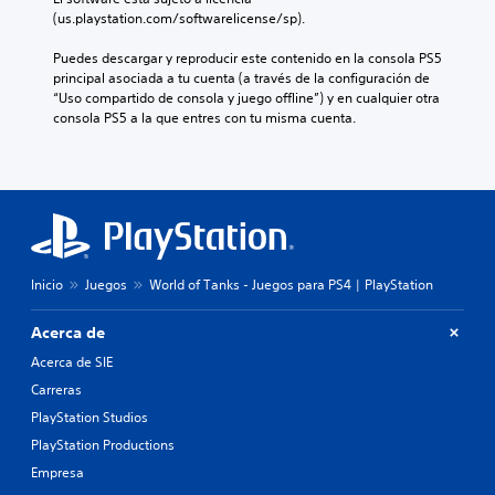
d
u
n
u
o
(us.playstation.com/softwarelicense/sp).
i
a
d
g
s
s
l
i
a
p
Puedes descargar y reproducir este contenido en la consola PS5 
p
q
v
r
a
principal asociada a tu cuenta (a través de la configuración de 
o
u
i
,
r
“Uso compartido de consola y juego offline”) y en cualquier otra 
s
i
d
t
a
consola PS5 a la que entres con tu misma cuenta.
i
e
u
a
c
c
r
a
m
o
i
m
l
b
m
ó
o
e
i
u
n
m
s
é
n
p
e
.
n
i
r
n
e
c
e
t
s
a
d
Inicio
Juegos
World of Tanks - Juegos para PS4 | PlayStation
o
p
r
e
.
o
t
f
Acerca de
s
e
i
i
m
n
Acerca de SIE
b
á
i
Carreras
l
s
d
e
f
PlayStation Studios
a
c
á
a
PlayStation Productions
a
c
l
Empresa
m
i
t
b
l