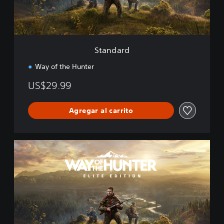
Standard
Way of the Hunter
US$29.99
Agregar al carrito
E
l
i
t
e
E
d
i
t