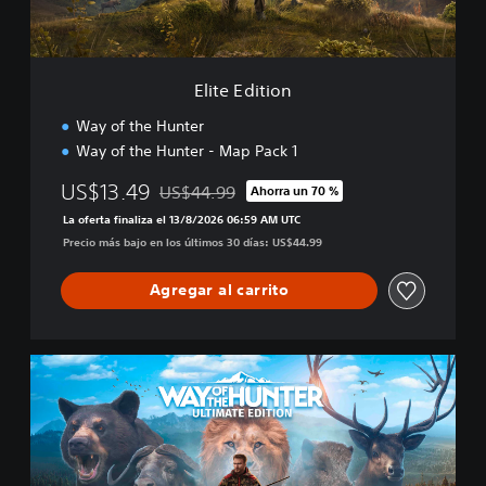
i
o
n
Elite Edition
Way of the Hunter
Way of the Hunter - Map Pack 1
US$13.49
US$44.99
Ahorra un 70 %
Rebajado del precio original de US$44.99
La oferta finaliza el 13/8/2026 06:59 AM UTC
Precio más bajo en los últimos 30 días: US$44.99
Agregar al carrito
U
l
t
i
m
a