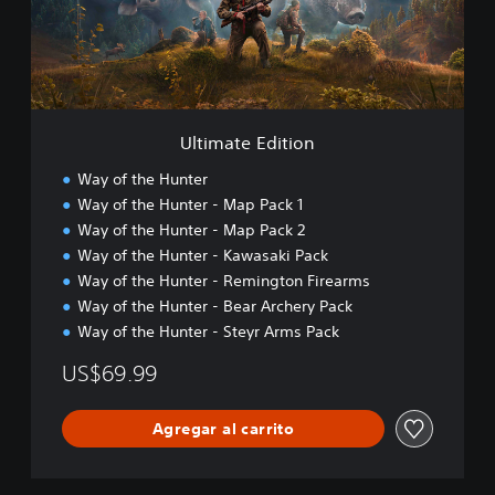
t
e
E
d
i
t
i
Ultimate Edition
o
n
Way of the Hunter
Way of the Hunter - Map Pack 1
Way of the Hunter - Map Pack 2
Way of the Hunter - Kawasaki Pack
Way of the Hunter - Remington Firearms
Way of the Hunter - Bear Archery Pack
Way of the Hunter - Steyr Arms Pack
US$69.99
Agregar al carrito