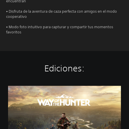
encuentran
• Disfruta de la aventura de caza perfecta con amigos en el modo
cooperativo
• Modo foto intuitivo para capturar y compartir tus momentos
favoritos
Ediciones:
S
t
a
n
d
a
r
d