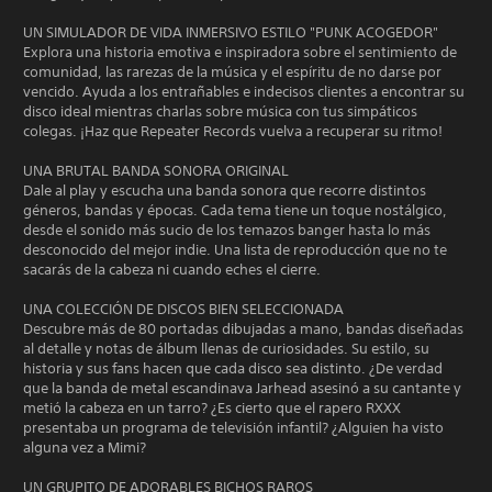
UN SIMULADOR DE VIDA INMERSIVO ESTILO "PUNK ACOGEDOR"
Explora una historia emotiva e inspiradora sobre el sentimiento de
comunidad, las rarezas de la música y el espíritu de no darse por
vencido. Ayuda a los entrañables e indecisos clientes a encontrar su
disco ideal mientras charlas sobre música con tus simpáticos
colegas. ¡Haz que Repeater Records vuelva a recuperar su ritmo!
UNA BRUTAL BANDA SONORA ORIGINAL
Dale al play y escucha una banda sonora que recorre distintos
géneros, bandas y épocas. Cada tema tiene un toque nostálgico,
desde el sonido más sucio de los temazos banger hasta lo más
desconocido del mejor indie. Una lista de reproducción que no te
sacarás de la cabeza ni cuando eches el cierre.
UNA COLECCIÓN DE DISCOS BIEN SELECCIONADA
Descubre más de 80 portadas dibujadas a mano, bandas diseñadas
al detalle y notas de álbum llenas de curiosidades. Su estilo, su
historia y sus fans hacen que cada disco sea distinto. ¿De verdad
que la banda de metal escandinava Jarhead asesinó a su cantante y
metió la cabeza en un tarro? ¿Es cierto que el rapero RXXX
presentaba un programa de televisión infantil? ¿Alguien ha visto
alguna vez a Mimi?
UN GRUPITO DE ADORABLES BICHOS RAROS