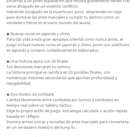
Encarnas a un joven espadachín que resulta gravemente herido tras
verse atrapado en un violento conflicto.
Habiendo escapado de la muerte por poco, emprendes un viaje
para dominar las artes marciales y cumplir tu destino como un
verdadero héroe en el vasto mundo del wuxia.
◆ Nuevas voces en japonés y chino
Para dar vida a esta gran epopeya oriental como nunca antes, el
juego incluye nuevas voces en japonés y chino, junto con subtítulos
en japonés y coreano cuidadosamente elaborados.
◆ Una historia épica con 20 finales
Tus decisiones marcarán tu camino.
La historia principal se ramifica en 20 posibles finales, con
numerosas misiones secundarias que aportan profundidad y
rejugabilidad.
◆ Dos modos de combate
Cambia libremente entre combates por turnos y combates en
tiempo real sobre un tablero táctico.
Elige tu propio estilo de juego: estrategia calculada o acción rápida
basada en reflejos.
Domina armas únicas y escuelas de artes marciales para convertirte
en un verdadero maestro del kung-fu.