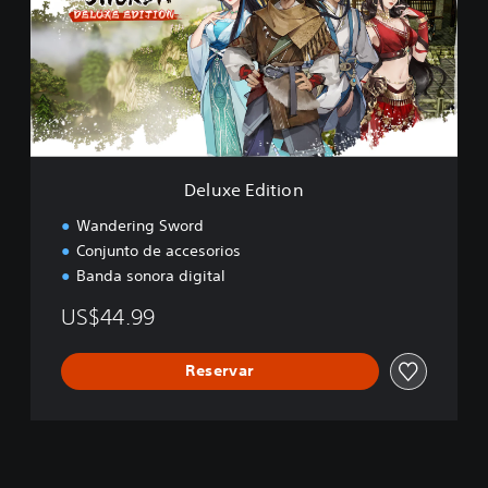
x
e
E
d
i
t
i
o
n
Deluxe Edition
Wandering Sword
Conjunto de accesorios
Banda sonora digital
US$44.99
Reservar