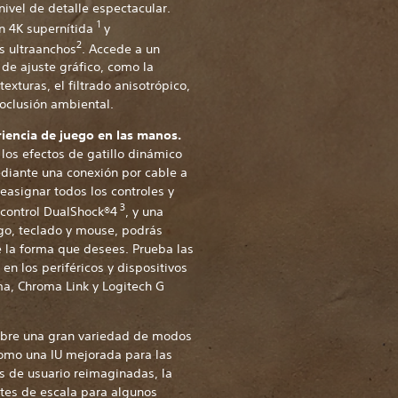
ivel de detalle espectacular.
1
n 4K supernítida
y
2
s ultraanchos
. Accede a un
de ajuste gráfico, como la
exturas, el filtrado anisotrópico,
 oclusión ambiental.
iencia de juego en las manos.
 los efectos de gatillo dinámico
diante una conexión por cable a
easignar todos los controles y
3
 control DualShock®4
, y una
go, teclado y mouse, podrás
e la forma que desees. Prueba las
n los periféricos y dispositivos
a, Chroma Link y Logitech G
bre una gran variedad de modos
como una IU mejorada para las
es de usuario reimaginadas, la
ntes de escala para algunos