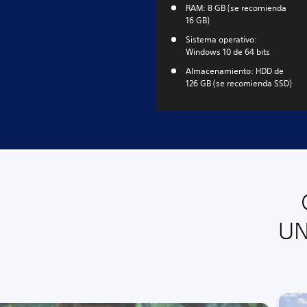
RAM: 8 GB (se recomienda
16 GB)
Sistema operativo:
Windows 10 de 64 bits
Almacenamiento: HDD de
126 GB (se recomienda SSD)
UN