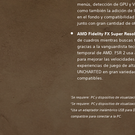
menús, detección de GPU y V
como también la adición de 
en el fondo y compatibilidad
junto con gran cantidad de ot
AMD Fidelity FX Super Resol
de cuadros mientras buscas 
gracias a la vanguardista te
temporal de AMD. FSR 2 usa 
para mejorar las velocidades
experiencias de juego de alta
UNCHARTED en gran variedad 
compatibles.
Se requiere: PC y dispositivo de visualiza
1
Se requiere: PC y dispositivo de visualiza
2
Usa un adaptador inalámbrico USB para D
3
compatible para conectar a la PC.