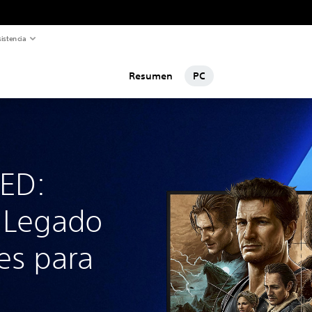
istencia
Resumen
PC
ED:
 Legado
es para