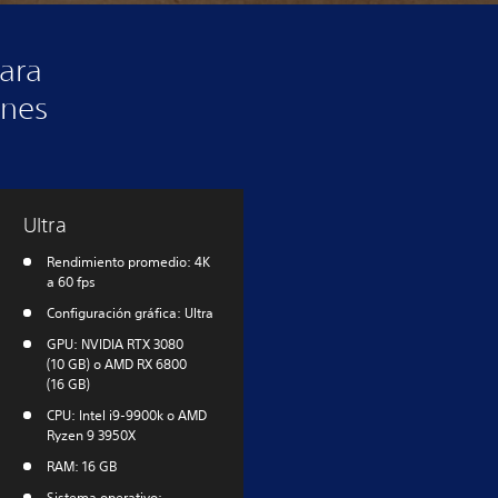
ara
ones
Ultra
Rendimiento promedio: 4K
a 60 fps
Configuración gráfica: Ultra
GPU: NVIDIA RTX 3080
(10 GB) o AMD RX 6800
(16 GB)
CPU: Intel i9-9900k o AMD
Ryzen 9 3950X
RAM: 16 GB
Sistema operativo: