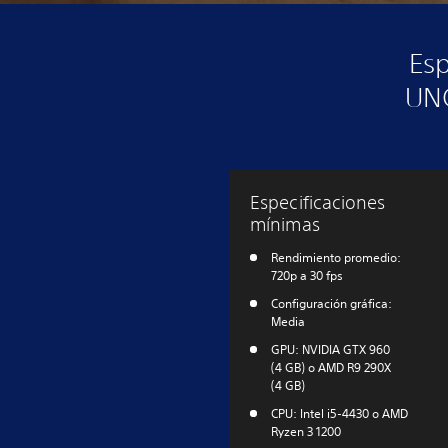
Es
UNC
Especificaciones
mínimas
Rendimiento promedio:
720p a 30 fps
Configuración gráfica:
Media
GPU: NVIDIA GTX 960
(4 GB) o AMD R9 290X
(4 GB)
CPU: Intel i5-4430 o AMD
Ryzen 3 1200