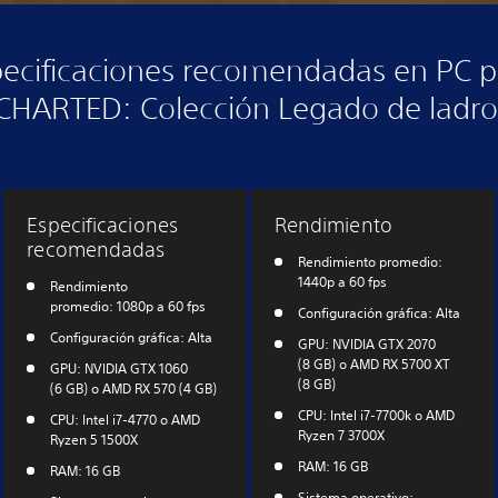
pecificaciones recomendadas en PC p
HARTED: Colección Legado de ladr
Especificaciones
Rendimiento
recomendadas
Rendimiento promedio:
1440p a 60 fps
Rendimiento
promedio: 1080p a 60 fps
Configuración gráfica: Alta
Configuración gráfica: Alta
GPU: NVIDIA GTX 2070
(8 GB) o AMD RX 5700 XT
GPU: NVIDIA GTX 1060
(8 GB)
(6 GB) o AMD RX 570 (4 GB)
CPU: Intel i7-7700k o AMD
CPU: Intel i7-4770 o AMD
Ryzen 7 3700X
Ryzen 5 1500X
RAM: 16 GB
RAM: 16 GB
Sistema operativo: