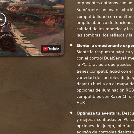
imponentes entornos con un n
Sumérgete con una resolució
compatibilidad con monitore
amplio abanico de funciones 
calidad de los modelos y las t
las sombras, los reflejos y la
Siente la emocionante exper
Siente la respuesta háptica y
con el control DualSense® me
la PC. Gracias a que puedes r
tienes compatibilidad con el
variedad de controles de jue
dejar tu huella en el mapa d
opciones de iluminación RGB e
compatibles con Razer Chrom
HUB.
Optimiza tu aventura.
Descu
y mejoras centradas en PC, 
opciones del juego, interfac
adición de controles desliza