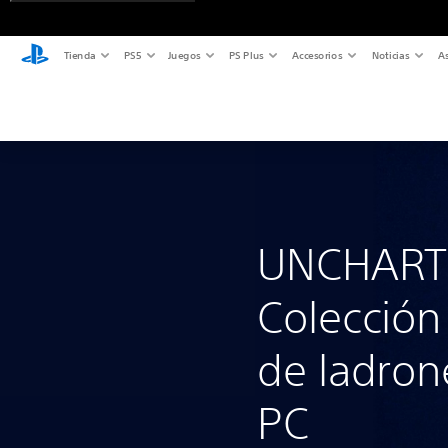
Tienda
PS5
Juegos
PS Plus
Accesorios
Noticias
As
UNCHART
Colección
de ladron
PC