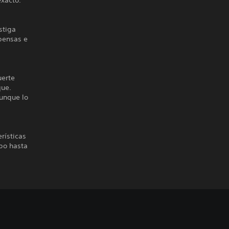
exacto.
stiga
pensas e
uerte
que.
aunque lo
rísticas
ipo hasta