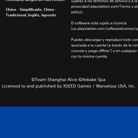
sujetas a los términos de servicio y a la
privacidad (playstation.com/Terms y pl
Chino - Simplificado, Chino -
policy).
Tradicional, Inglés, Japonés
El software está sujeto a licencia 
(us.playstation.com/softwarelicense/sp
Puedes descargar y reproducir este cont
asociada a tu cuenta (a través de la co
consola y juego offline”) y en cualquier
con tu misma cuenta.
©Team Shanghai Alice ©Ankake Spa.
Licensed to and published by XSEED Games / Marvelous USA, Inc.