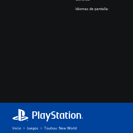
Idiomas de pantalla:
Inicio
Juegos
Touhou: New World