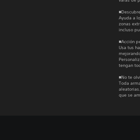
varas de p
■Descubr
Ayuda a l
zonas ext
incluso pu
■Acción p
Usa tus ha
mejorando 
Personaliz
tengan tod
■No te olv
Toda arma
aleatorias
que se am