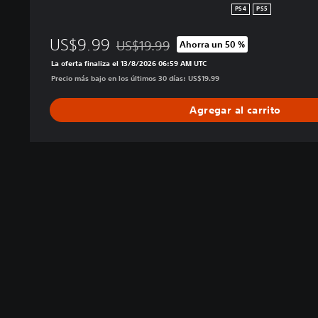
P
PS4
PS5
S
5
US$9.99
US$19.99
Ahorra un 50 %
Rebajado del precio original de US$19.99
La oferta finaliza el 13/8/2026 06:59 AM UTC
Precio más bajo en los últimos 30 días: US$19.99
Agregar al carrito