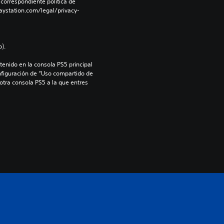
 correspondiente política de 
aystation.com/legal/privacy-
).
enido en la consola PS5 principal 
nfiguración de “Uso compartido de 
 otra consola PS5 a la que entres 