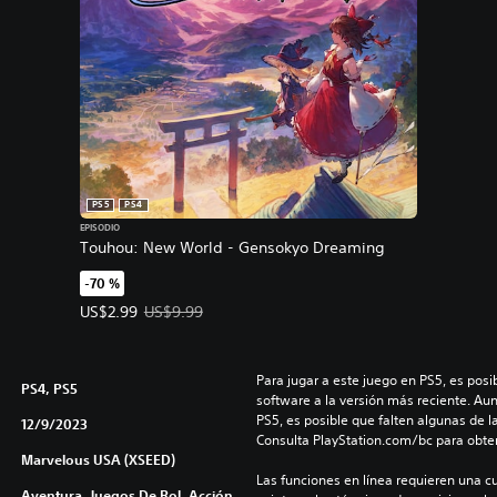
4
&
P
S
5
PS5
PS4
EPISODIO
Touhou: New World - Gensokyo Dreaming
-70 %
Precio de la oferta: US$2.99. Precio original: US$9.99.
US$2.99
US$9.99
Para jugar a este juego en PS5, es posib
PS4, PS5
software a la versión más reciente. Au
PS5, es posible que falten algunas de l
12/9/2023
Consulta PlayStation.com/bc para obte
Marvelous USA (XSEED)
Las funciones en línea requieren una cu
Aventura, Juegos De Rol, Acción