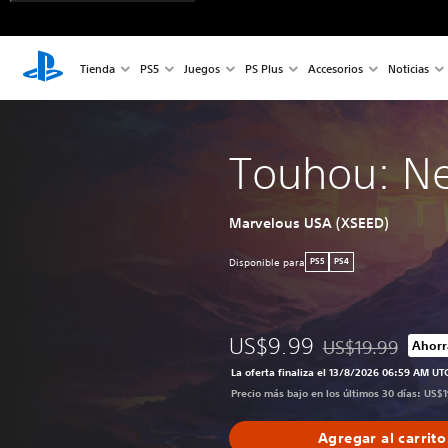
Tienda
PS5
Juegos
PS Plus
Accesorios
Noticias
Touhou: N
Marvelous USA (XSEED)
Disponible para
PS5
PS4
US$9.99
US$19.99
Ahorr
Rebajado del preci
La oferta finaliza el 13/8/2026 06:59 AM UT
Precio más bajo en los últimos 30 días: US$
Agregar al carrito