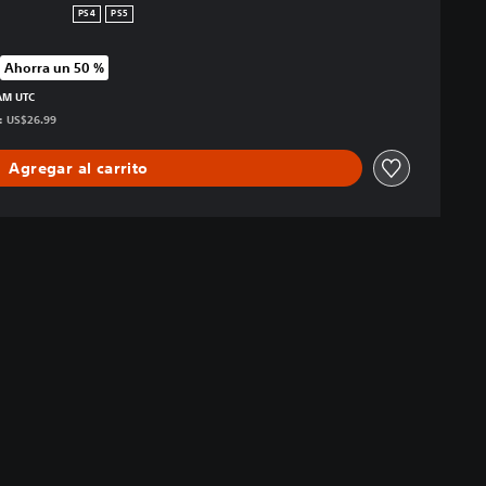
PS4
PS5
Ahorra un 50 %
 precio original de US$26.99
 AM UTC
s: US$26.99
Agregar al carrito