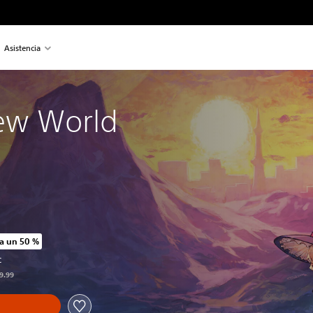
Asistencia
ew World
a un 50 %
o original de US$19.99
C
19.99