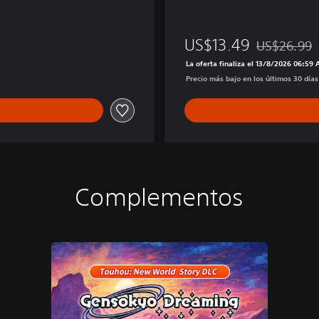
W
o
r
US$13.49
US$26.99
l
Rebajado del
La oferta finaliza el 13/8/2026 06:59
d
Precio más bajo en los últimos 30 día
+
D
L
C
d
e
h
i
Complementos
s
t
o
r
i
a
P
S