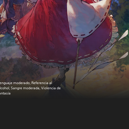
enguaje moderado, Referencia al
lcohol, Sangre moderada, Violencia de
antasía