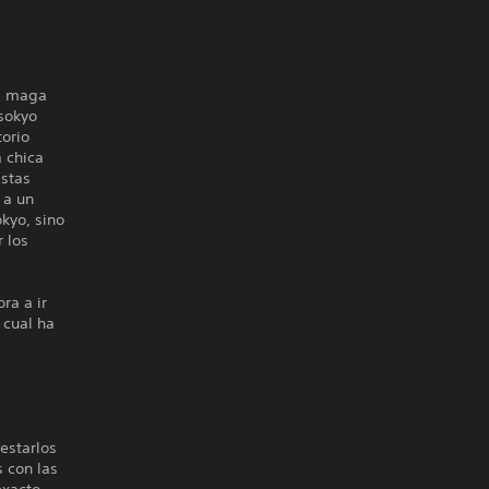
la maga
nsokyo
torio
 chica
istas
 a un
kyo, sino
 los
ra a ir
 cual ha
estarlos
 con las