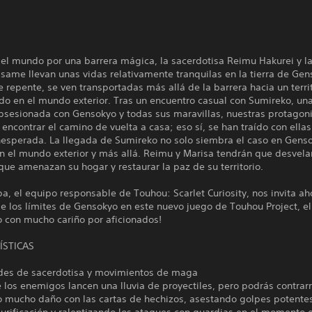
del mundo por una barrera mágica, la sacerdotisa Reimu Hakurei y 
isame llevan unas vidas relativamente tranquilas en la tierra de Ge
 repente, se ven transportadas más allá de la barrera hacia un terri
o en el mundo exterior. Tras un encuentro casual con Sumireko, una
sesionada con Gensokyo y todas sus maravillas, nuestras protagon
encontrar el camino de vuelta a casa; eso sí, se han traído con ellas
nesperada. La llegada de Sumireko no solo siembra el caso en Genso
 el mundo exterior y más allá. Reimu y Marisa tendrán que desvelar
que amenazan su hogar y restaurar la paz de su territorio.
a, el equipo responsable de Touhou: Scarlet Curiosity, nos invita aho
e los límites de Gensokyo en este nuevo juego de Touhou Project, el
o con mucho cariño por aficionados!
ÍSTICAS
des de sacerdotisa y movimientos de maga
los enemigos lancen una lluvia de proyectiles, pero podrás contrarr
o mucho daño con las cartas de hechizos, asestando golpes potentes