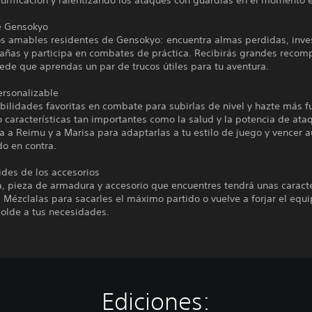
urificación y ralentizando los ataques con guardias en el momento 
e Gensokyo
os amables residentes de Gensokyo: encuentra almas perdidas, inve
rañas y participa en combates de práctica. Recibirás grandes recom
ede que aprendas un par de trucos útiles para tu aventura.
ersonalizable
bilidades favoritas en combate para subirlas de nivel y hazte más f
características tan importantes como la salud y la potencia de ata
a a Reimu y a Marisa para adaptarlas a tu estilo de juego y vencer 
o en contra.
ides de los accesorios
, pieza de armadura y accesorio que encuentres tendrá unas caracte
. Mézclalas para sacarles el máximo partido o vuelve a forjar el equ
olde a tus necesidades.
Ediciones: