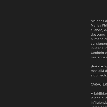
Aisladas 
Marisa Kir
cuando, de
desconocid
humana ob
consiguen 
invitada i
también en
misterios 
¡Ankake Sp
más allá d
sido hech
CARACTER
■Habilida
Puede que 
infligiend