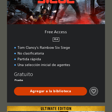
e
s
s
Free Access
PS4
Tom Clancy's Rainbow Six Siege
No clasificatoria
Partida rápida
Una selección inicial de agentes
Gratuito
Prueba
Agregar a la biblioteca
U