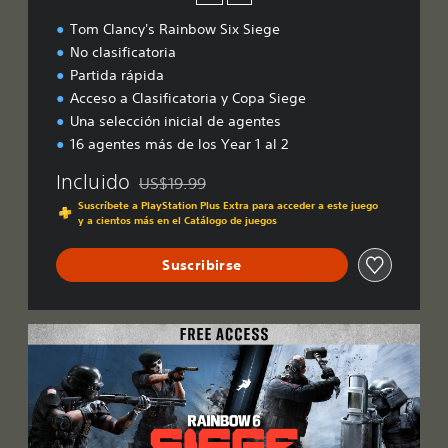
Tom Clancy's Rainbow Six Siege
No clasificatoria
Partida rápida
Acceso a Clasificatoria y Copa Siege
Una selección inicial de agentes
16 agentes más de los Year 1 al 2
Incluido
US$19.99
Rebajado del precio original de US$19.99
Suscríbete a PlayStation Plus Extra para acceder a este juego
y a cientos más en el Catálogo de juegos
Suscribirse
F
r
e
e
A
c
c