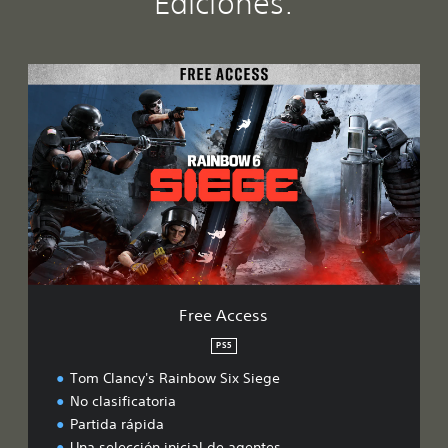
Ediciones:
F
r
e
e
A
c
c
e
s
s
Free Access
PS5
Tom Clancy's Rainbow Six Siege
No clasificatoria
Partida rápida
Una selección inicial de agentes