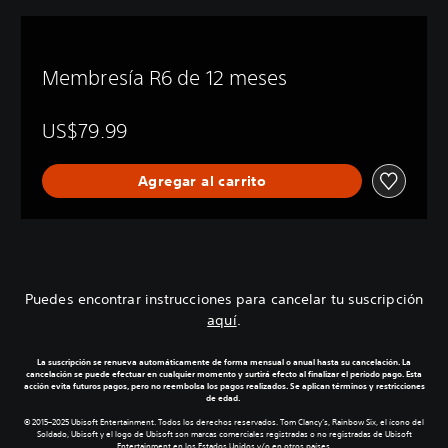
Membresía R6 de 12 meses
US$79.99
Agregar al carrito
Puedes encontrar instrucciones para cancelar tu suscripción
aquí
.
La suscripción se renueva automáticamente de forma mensual o anual hasta su cancelación. La
cancelación se puede efectuar en cualquier momento y surtirá efecto al finalizar el período pago. Esta
acción evita futuros pagos, pero no reembolsa los pagos realizados. Se aplican términos y restricciones
de edad.
© 2015–2025 Ubisoft Entertainment. Todos los derechos reservados. Tom Clancy’s, Rainbow Six, el ícono del
Soldado, Ubisoft y el logo de Ubisoft son marcas comerciales registradas o no registradas de Ubisoft
Entertainment en los Estados Unidos y/o en otros países.