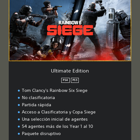
l
t
i
m
a
t
e
E
d
i
t
i
Ultimate Edition
o
n
PS4
PS5
Tom Clancy's Rainbow Six Siege
No clasificatoria
Partida rápida
Acceso a Clasificatoria y Copa Siege
Una selección inicial de agentes
54 agentes más de los Year 1 al 10
Paquete disruptivo