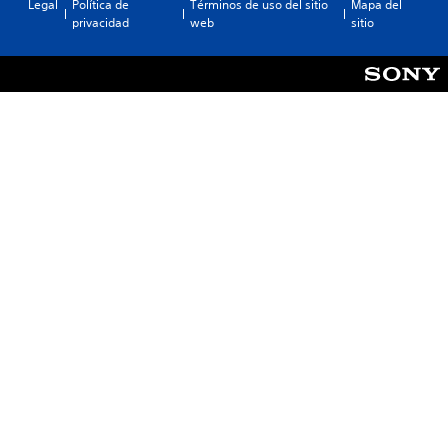
Legal
Política de
Términos de uso del sitio
Mapa del
privacidad
web
sitio