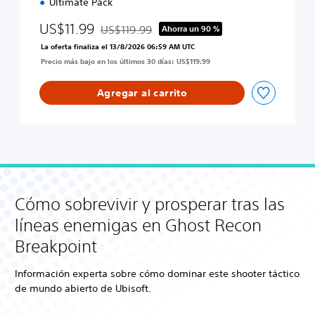
o
Ultimate Pack
n
n
US$11.99
B
US$119.99
Ahorra un 90 %
Rebajado del precio original de US$119.99
r
La oferta finaliza el 13/8/2026 06:59 AM UTC
e
Precio más bajo en los últimos 30 días: US$119.99
a
k
Agregar al carrito
p
o
i
n
t
U
l
t
Cómo sobrevivir y prosperar tras las
i
m
líneas enemigas en Ghost Recon
a
t
Breakpoint
e
E
Información experta sobre cómo dominar este shooter táctico
d
de mundo abierto de Ubisoft.
i
t