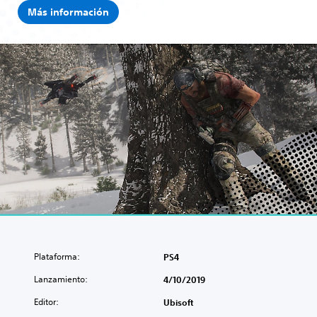
i
Más información
o
n
Plataforma:
PS4
Lanzamiento:
4/10/2019
Editor:
Ubisoft