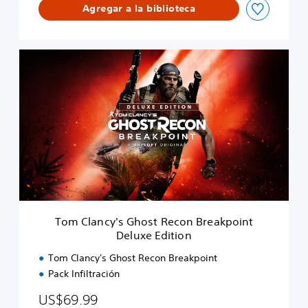
Agregar a la biblioteca
o
n
®
B
T
r
o
e
m
a
C
k
l
p
a
o
n
i
c
n
y
t
'
s
G
h
Tom Clancy's Ghost Recon Breakpoint
o
Deluxe Edition
s
t
Tom Clancy's Ghost Recon Breakpoint
R
Pack Infiltración
e
c
US$69.99
o