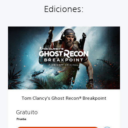
Ediciones:
T
o
m
C
l
a
n
c
y
'
s
G
h
Tom Clancy's Ghost Recon® Breakpoint
o
s
t
Gratuito
R
Prueba
e
c