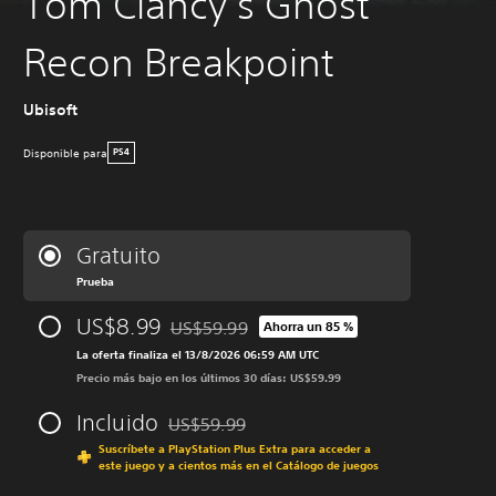
Tom Clancy’s Ghost
Recon Breakpoint
Ubisoft
Disponible para
PS4
Gratuito
Prueba
US$8.99
US$59.99
Ahorra un 85 %
Rebajado del precio original de US$59.99
La oferta finaliza el 13/8/2026 06:59 AM UTC
Precio más bajo en los últimos 30 días: US$59.99
Incluido
US$59.99
Rebajado del precio original de US$59.99
Suscríbete a PlayStation Plus Extra para acceder a
este juego y a cientos más en el Catálogo de juegos