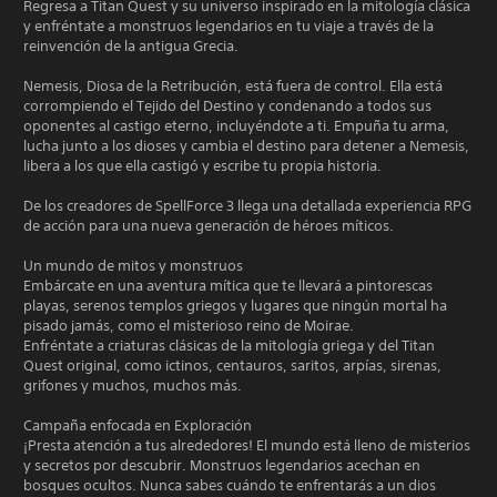
Regresa a Titan Quest y su universo inspirado en la mitología clásica
y enfréntate a monstruos legendarios en tu viaje a través de la
reinvención de la antigua Grecia.
Nemesis, Diosa de la Retribución, está fuera de control. Ella está
corrompiendo el Tejido del Destino y condenando a todos sus
oponentes al castigo eterno, incluyéndote a ti. Empuña tu arma,
lucha junto a los dioses y cambia el destino para detener a Nemesis,
libera a los que ella castigó y escribe tu propia historia.
De los creadores de SpellForce 3 llega una detallada experiencia RPG
de acción para una nueva generación de héroes míticos.
Un mundo de mitos y monstruos
Embárcate en una aventura mítica que te llevará a pintorescas
playas, serenos templos griegos y lugares que ningún mortal ha
pisado jamás, como el misterioso reino de Moirae.
Enfréntate a criaturas clásicas de la mitología griega y del Titan
Quest original, como ictinos, centauros, saritos, arpías, sirenas,
grifones y muchos, muchos más.
Campaña enfocada en Exploración
¡Presta atención a tus alrededores! El mundo está lleno de misterios
y secretos por descubrir. Monstruos legendarios acechan en
bosques ocultos. Nunca sabes cuándo te enfrentarás a un dios