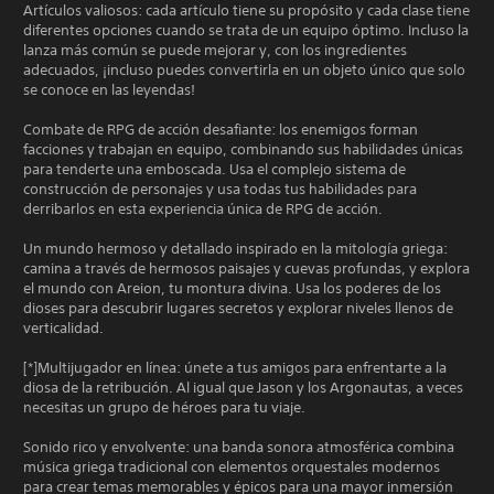
Artículos valiosos: cada artículo tiene su propósito y cada clase tiene
diferentes opciones cuando se trata de un equipo óptimo. Incluso la
lanza más común se puede mejorar y, con los ingredientes
adecuados, ¡incluso puedes convertirla en un objeto único que solo
se conoce en las leyendas!
Combate de RPG de acción desafiante: los enemigos forman
facciones y trabajan en equipo, combinando sus habilidades únicas
para tenderte una emboscada. Usa el complejo sistema de
construcción de personajes y usa todas tus habilidades para
derribarlos en esta experiencia única de RPG de acción.
Un mundo hermoso y detallado inspirado en la mitología griega:
camina a través de hermosos paisajes y cuevas profundas, y explora
el mundo con Areion, tu montura divina. Usa los poderes de los
dioses para descubrir lugares secretos y explorar niveles llenos de
verticalidad.
[*]Multijugador en línea: únete a tus amigos para enfrentarte a la
diosa de la retribución. Al igual que Jason y los Argonautas, a veces
necesitas un grupo de héroes para tu viaje.
Sonido rico y envolvente: una banda sonora atmosférica combina
música griega tradicional con elementos orquestales modernos
para crear temas memorables y épicos para una mayor inmersión