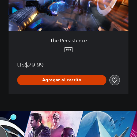
s
i
s
t
e
n
c
The Persistence
e
PS4
US$29.99
Agregar al carrito