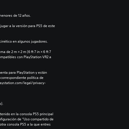
menores de 12 años.
jugar a la versión para PS5 de este 
inético en algunos jugadores.
 de 2 m × 2 m (6 ft 7 in × 6 ft 7 
ompatibles con PlayStation VR2 a 
enta para PlayStation y están 
 correspondiente política de 
aystation.com/legal/privacy-
).
enido en la consola PS5 principal 
nfiguración de “Uso compartido de 
 otra consola PS5 a la que entres 