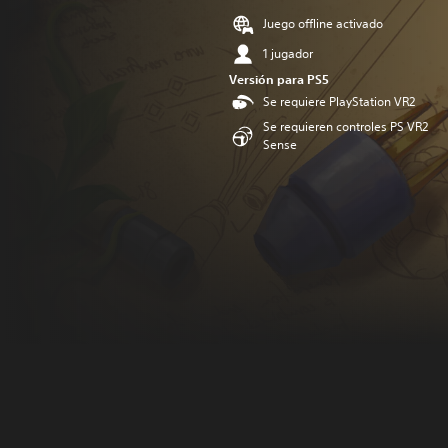
Juego offline activado
1 jugador
Versión para PS5
Se requiere PlayStation VR2
Se requieren controles PS VR2
Sense