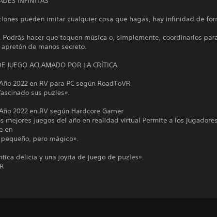
ADES INFINITAS
clones pueden imitar cualquier cosa que hagas, hay infinidad de fo
s. Podrás hacer que toquen música o, simplemente, coordinarlos par
 apretón de manos secreto.
DE JUEGO ACLAMADO POR LA CRÍTICA
 Año 2022 en RV para PC según RoadToVR
fascinado sus puzles».
 Año 2022 en RV según Hardcore Gamer
s mejores juegos del año en realidad virtual Permite a los jugadore
e en
pequeño, pero mágico».
tica delicia y una joyita de juego de puzles».
VR