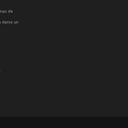
rmas de
a darse un
s