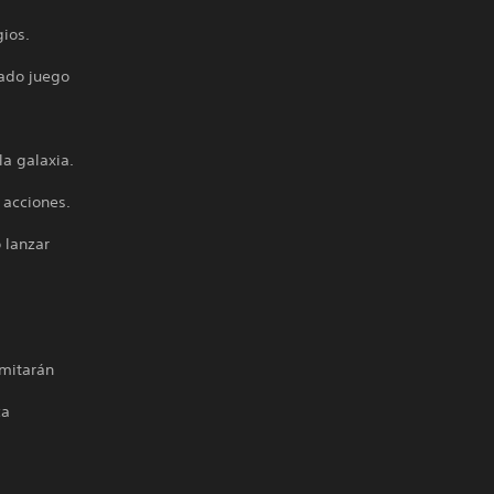
gios.
nado juego
la galaxia.
 acciones.
 lanzar
imitarán
ca