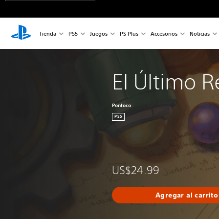
Tienda
PS5
Juegos
PS Plus
Accesorios
Noticias
El Último R
Pontoco
PS5
US$24.99
Agregar al carrito