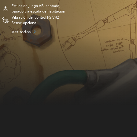
Estilos de juego VR: sentado,
parado y a escala de habitación
Vibración del control PS VR2
Sense opcional
Ver todos