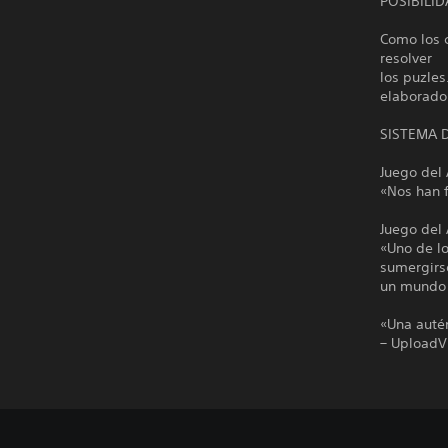
POSIBILID
Como los 
resolver
los puzle
elaborado
SISTEMA 
Juego del
«Nos han 
Juego del
«Uno de lo
sumergirs
un mundo 
«Una autén
– Upload