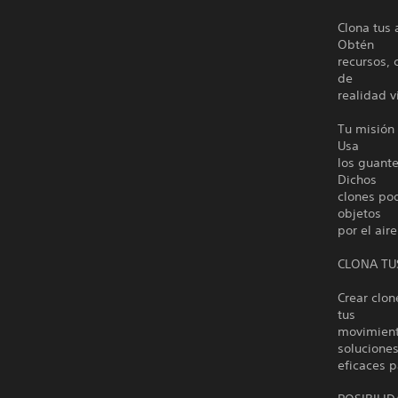
Clona tus 
Obtén
recursos, 
de
realidad vi
Tu misión 
Usa
los guante
Dichos
clones pod
objetos
por el air
CLONA TU
Crear clon
tus
movimient
solucione
eficaces p