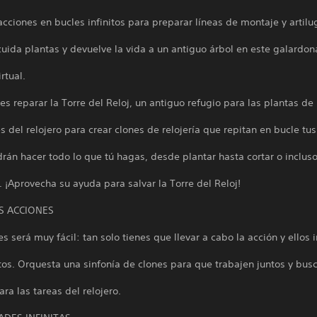
acciones en bucles infinitos para preparar líneas de montaje y artilu
cuida plantas y devuelve la vida a un antiguo árbol en este galardo
rtual.
es reparar la Torre del Reloj, un antiguo refugio para las plantas de 
s del relojero para crear clones de relojería que repitan en bucle tus
rán hacer todo lo que tú hagas, desde plantar hasta cortar o incluso
e. ¡Aprovecha su ayuda para salvar la Torre del Reloj!
S ACCIONES
es será muy fácil: tan solo tienes que llevar a cabo la acción y ellos 
os. Orquesta una sinfonía de clones para que trabajen juntos y bus
s
ara las tareas del relojero.