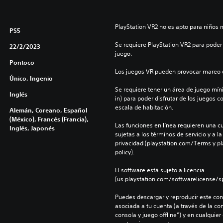
PlayStation VR2 no es apto para niños 
PS5
Se requiere PlayStation VR2 para poder 
22/2/2023
juego.
Pontoco
Los juegos VR pueden provocar mareo c
Único, Ingenio
Se requiere tener un área de juego mínima
Inglés
in) para poder disfrutar de los juegos c
escala de habitación.
Alemán, Coreano, Español
(México), Francés (Francia),
Las funciones en línea requieren una cu
Inglés, Japonés
sujetas a los términos de servicio y a la
privacidad (playstation.com/Terms y pl
policy).
El software está sujeto a licencia 
(us.playstation.com/softwarelicense/sp
Puedes descargar y reproducir este cont
asociada a tu cuenta (a través de la co
consola y juego offline”) y en cualquier