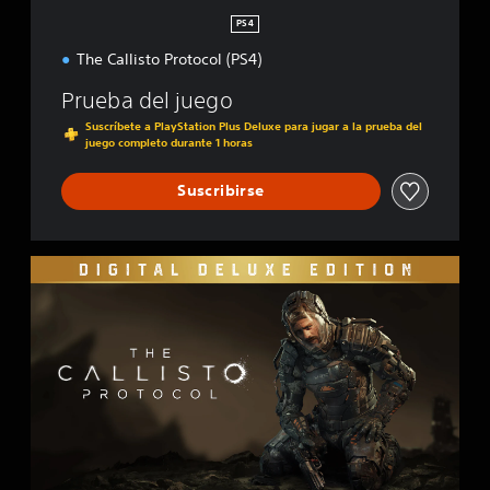
n
PS4
The Callisto Protocol (PS4)
Prueba del juego
Suscríbete a PlayStation Plus Deluxe para jugar a la prueba del
juego completo durante 1 horas
Suscribirse
D
i
g
i
t
a
l
D
e
l
u