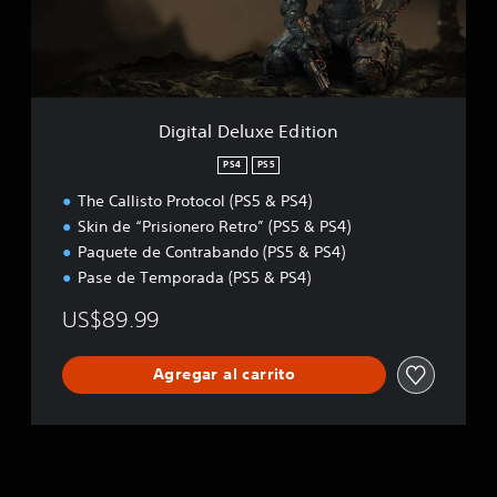
D
e
l
u
x
e
Digital Deluxe Edition
E
d
PS4
PS5
i
The Callisto Protocol (PS5 & PS4)
t
i
Skin de “Prisionero Retro” (PS5 & PS4)
o
Paquete de Contrabando (PS5 & PS4)
n
Pase de Temporada (PS5 & PS4)
US$89.99
Agregar al carrito