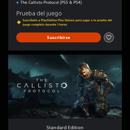
The Callisto Protocol (PS5 & PS4)
Prueba del juego
Suscríbete a PlayStation Plus Deluxe para jugar a la prueba del
juego completo durante 1 horas
Suscribirse
S
t
a
n
d
a
r
d
E
d
i
t
i
Standard Edition
o