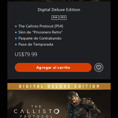
x
e
Digital Deluxe Edition
E
d
PS4
PS5
i
The Callisto Protocol (PS4)
t
i
Skin de “Prisionero Retro”
o
Paquete de Contrabando
n
Pase de Temporada
US$79.99
Agregar al carrito
D
i
g
i
t
a
l