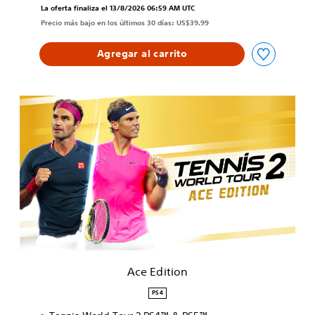
La oferta finaliza el 13/8/2026 06:59 AM UTC
Precio más bajo en los últimos 30 días: US$39.99
Agregar al carrito
A
c
e
E
d
i
t
i
o
n
Ace Edition
PS4