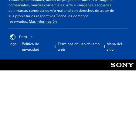
comerciales, marcas comerciales, arte e imágenes asociadas
son marcas comerciales y/o material con derechos de autor de
sus propietarios respectivos.Todos los derechos
reservados.
Más información
Perú
Legal
Política de
Términos de uso del sitio
Mapa del
privacidad
web
sitio