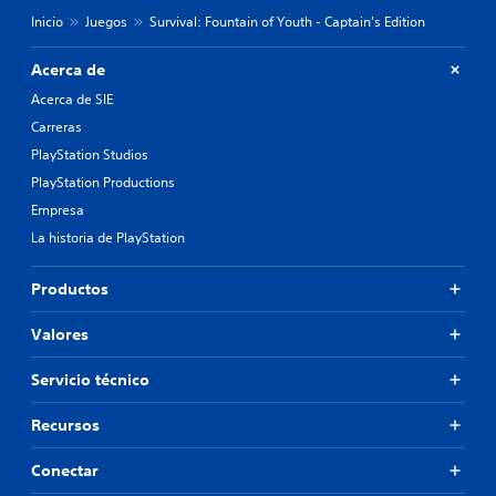
l
l
d
Inicio
Juegos
Survival: Fountain of Youth - Captain's Edition
a
e
h
l
i
Acerca de
j
s
Acerca de SIE
u
t
e
o
Carreras
g
r
PlayStation Studios
o
i
e
PlayStation Productions
a
l
y
Empresa
i
l
La historia de PlayStation
g
o
i
s
e
p
Productos
n
e
d
r
Valores
o
s
u
o
Servicio técnico
n
n
n
a
i
j
Recursos
v
e
e
s
Conectar
l
p