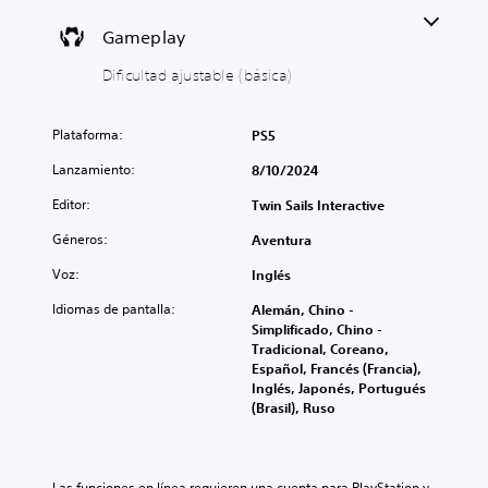
o
a
s
d
Gameplay
(
a
Dificultad ajustable (básica)
b
j
á
u
s
s
Plataforma:
PS5
i
t
c
a
Lanzamiento:
8/10/2024
o
b
Editor:
s
l
Twin Sails Interactive
)
e
Géneros:
Aventura
(
E
b
l
Voz:
Inglés
á
j
Idiomas de pantalla:
Alemán, Chino -
u
s
Simplificado, Chino -
e
i
Tradicional, Coreano,
g
c
Español, Francés (Francia),
o
a
Inglés, Japonés, Portugués
s
)
(Brasil), Ruso
o
P
l
u
a
e
m
d
Las funciones en línea requieren una cuenta para PlayStation y 