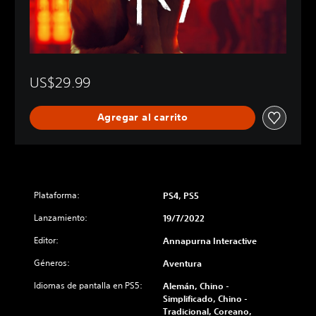
US$29.99
Agregar al carrito
Plataforma:
PS4, PS5
Lanzamiento:
19/7/2022
Editor:
Annapurna Interactive
Géneros:
Aventura
Idiomas de pantalla en PS5:
Alemán, Chino -
Simplificado, Chino -
Tradicional, Coreano,