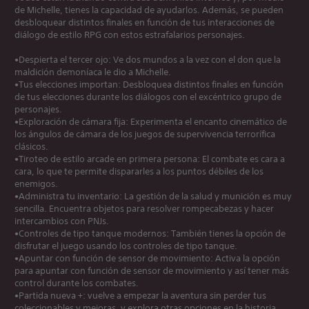
de Michelle, tienes la capacidad de ayudarlos. Además, se pueden
desbloquear distintos finales en función de tus interacciones de
diálogo de estilo RPG con estos estrafalarios personajes.
•Despierta el tercer ojo: Ve dos mundos a la vez con el don que la
maldición demoníaca le dio a Michelle.
•Tus elecciones importan: Desbloquea distintos finales en función
de tus elecciones durante los diálogos con el excéntrico grupo de
personajes.
•Exploración de cámara fija: Experimenta el encanto cinemático de
los ángulos de cámara de los juegos de supervivencia terrorífica
clásicos.
•Tiroteo de estilo arcade en primera persona: El combate es cara a
cara, lo que te permite dispararles a los puntos débiles de los
enemigos.
•Administra tu inventario: La gestión de la salud y munición es muy
sencilla. Encuentra objetos para resolver rompecabezas y hacer
intercambios con PNJs.
•Controles de tipo tanque modernos: También tienes la opción de
disfrutar el juego usando los controles de tipo tanque.
•Apuntar con función de sensor de movimiento: Activa la opción
para apuntar con función de sensor de movimiento y así tener más
control durante los combates.
•Partida nueva +: vuelve a empezar la aventura sin perder tus
coleccionables y mejoras, y explora otras opciones en la historia.