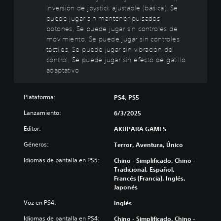
n
Inversión de joystick ajustable (básica), Se
d
puede jugar sin mantener pulsados
e
botones, Se puede jugar sin controles de
l
movimiento, Se puede jugar sin controles
c
táctiles, Se puede jugar sin vibración del
o
control, Se puede jugar sin efecto de gatillo
n
adaptativo
t
r
o
Plataforma:
PS4, PS5
l
Lanzamiento:
6/3/2025
(
b
Editor:
AKUPARA GAMES
á
s
Géneros:
Terror, Aventura, Único
i
Idiomas de pantalla en PS5:
Chino - Simplificado, Chino -
c
Tradicional, Español,
a
Francés (Francia), Inglés,
)
Japonés
P
Voz en PS4:
Inglés
u
e
Idiomas de pantalla en PS4:
Chino - Simplificado, Chino -