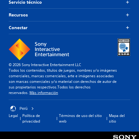
Servicio técnico
t
e
r
Recursos
n
a
Conectar
t
i
v
a
o
t
a
© 2026 Sony Interactive Entertainment LLC
m
Todos los contenidos, títulos de juegos, nombres y/o imágenes
b
comerciales, marcas comerciales, arte e imágenes asociadas
i
son marcas comerciales y/o material con derechos de autor de
é
sus propietarios respectivos.Todos los derechos
n
reservados.
Más información
s
e
p
Perú
e
Legal
Política de
Términos de uso del sitio
Mapa del
r
privacidad
web
sitio
m
i
t