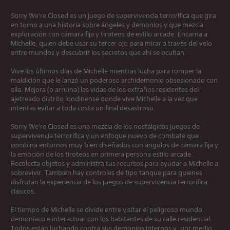
Sorry We're Closed es un juego de supervivencia terrorífica que gira
en torno a una historia sobre ángeles y demonios y que mezcla
exploración con cámara fija y tiroteos de estilo arcade. Encarna a
Michelle, quien debe usar su tercer ojo para mirar a través del velo
entre mundos y descubrir los secretos que ahí se ocultan.
Vive los últimos días de Michelle mientras lucha para romper la
maldición que le lanzó un poderoso archidemonio obsesionado con
ella. Mejora (o arruina) las vidas de los extraños residentes del
ajetreado distrito londinense donde vive Michelle a la vez que
intentas evitar a toda costa un final desastroso.
Sorry We're Closed es una mezcla de los nostálgicos juegos de
supervivencia terrorífica y un enfoque nuevo de combate que
combina entornos muy bien diseñados con ángulos de cámara fija y
la emoción de los tiroteos en primera persona estilo arcade.
Recolecta objetos y administra tus recursos para ayudar a Michelle a
sobrevivir. También hay controles de tipo tanque para quienes
disfrutan la experiencia de los juegos de supervivencia terrorífica
clásicos.
El tiempo de Michelle se divide entre visitar el peligroso mundo
demoníaco e interactuar con los habitantes de su calle residencial.
Todos están luchando contra sus demonios internos y, por medio