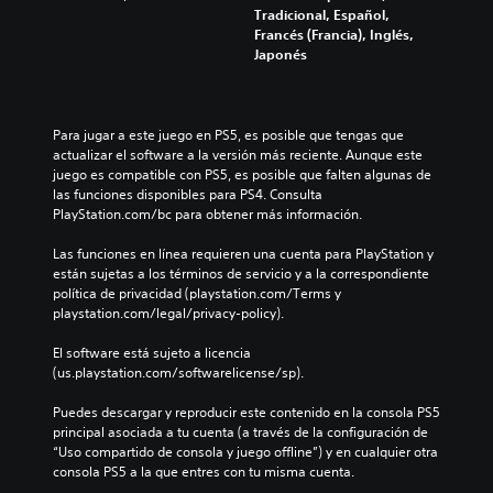
d
Tradicional, Español,
e
Francés (Francia), Inglés,
s
Japonés
c
a
m
b
Para jugar a este juego en PS5, es posible que tengas que 
i
actualizar el software a la versión más reciente. Aunque este 
a
juego es compatible con PS5, es posible que falten algunas de 
r
las funciones disponibles para PS4. Consulta 
l
PlayStation.com/bc para obtener más información.
o
s
Las funciones en línea requieren una cuenta para PlayStation y 
c
están sujetas a los términos de servicio y a la correspondiente 
o
política de privacidad (playstation.com/Terms y 
n
playstation.com/legal/privacy-policy).
t
r
El software está sujeto a licencia 
o
(us.playstation.com/softwarelicense/sp).
l
e
Puedes descargar y reproducir este contenido en la consola PS5 
s
principal asociada a tu cuenta (a través de la configuración de 
a
“Uso compartido de consola y juego offline”) y en cualquier otra 
u
consola PS5 a la que entres con tu misma cuenta.
n