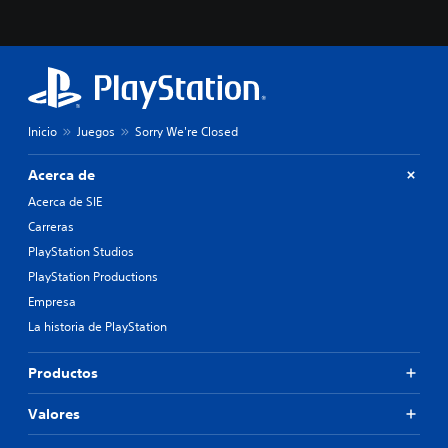
a
d
i
s
p
o
s
i
Inicio
Juegos
Sorry We're Closed
c
i
Acerca de
ó
Acerca de SIE
n
p
Carreras
r
PlayStation Studios
e
d
PlayStation Productions
e
Empresa
f
La historia de PlayStation
i
n
i
Productos
d
a
Valores
a
l