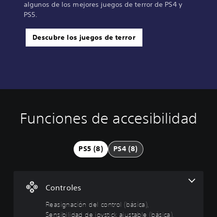
algunos de los mejores juegos de terror de PS4 y
PS5.
Descubre los juegos de terror
Funciones de accesibilidad
R
e
a
s
PS5 (8)
PS4 (8)
i
g
n
a
Controles
c
i
Reasignación del control (básica),
ó
Sensibilidad de joystick ajustable (básica),