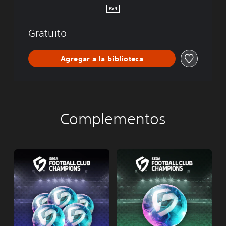
U
PS4
B
C
Gratuito
H
A
M
Agregar a la biblioteca
P
I
O
N
S
Complementos