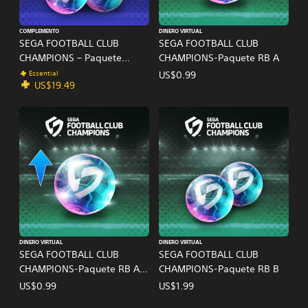
COMPLEMENTO
DINERO VIRTUAL
SEGA FOOTBALL CLUB
SEGA FOOTBALL CLUB
CHAMPIONS – Paquete
CHAMPIONS-Paquete RB A
exclusivo PlayStation®Plus
Essential
US$0.99
US$19.49
DINERO VIRTUAL
DINERO VIRTUAL
SEGA FOOTBALL CLUB
SEGA FOOTBALL CLUB
CHAMPIONS-Paquete RB A
CHAMPIONS-Paquete RB B
de una sola vez
US$0.99
US$1.99