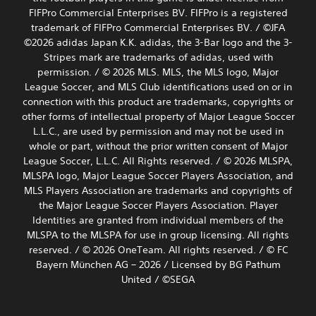
FIFPro Commercial Enterprises BV. FIFPro is a registered
trademark of FIFPro Commercial Enterprises BV. / ©JFA
©2026 adidas Japan K.K. adidas, the 3-Bar logo and the 3-
Stripes mark are trademarks of adidas, used with
permission. / © 2026 MLS. MLS, the MLS logo, Major
League Soccer, and MLS Club identifications used on or in
connection with this product are trademarks, copyrights or
other forms of intellectual property of Major League Soccer
L.L.C., are used by permission and may not be used in
whole or part, without the prior written consent of Major
League Soccer, L.L.C. All Rights reserved. / © 2026 MLSPA,
MLSPA logo, Major League Soccer Players Association, and
MLS Players Association are trademarks and copyrights of
the Major League Soccer Players Association. Player
Identities are granted from individual members of the
MLSPA to the MLSPA for use in group licensing. All rights
reserved. / © 2026 OneTeam. All rights reserved. / © FC
Bayern München AG – 2026 / Licensed by BG Pathum
United / ©SEGA