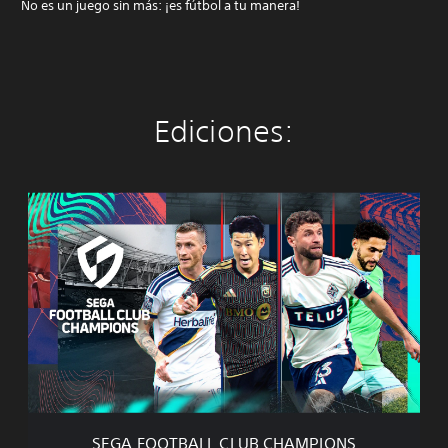
No es un juego sin más: ¡es fútbol a tu manera!
Ediciones:
S
E
G
A
F
O
O
T
B
A
L
L
C
SEGA FOOTBALL CLUB CHAMPIONS