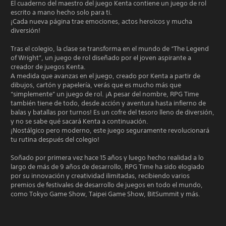
El cuaderno del maestro del juego Kenta contiene un juego de rol
escrito a mano hecho solo para ti.
¡Cada nueva página trae emociones, actos heroicos y mucha
diversión!
Tras el colegio, la clase se transforma en el mundo de “The Legend
of Wright”, un juego de rol diseñado por el joven aspirante a
creador de juegos Kenta.
A medida que avanzas en el juego, creado por Kenta a partir de
dibujos, cartón y papelería, verás que es mucho más que
“simplemente” un juego de rol. ¡A pesar del nombre, RPG Time
también tiene de todo, desde acción y aventura hasta infierno de
balas y batallas por turnos! Es un cofre del tesoro lleno de diversión,
y no se sabe qué sacará Kenta a continuación.
¡Nostálgico pero moderno, este juego seguramente revolucionará
tu rutina después del colegio!
Soñado por primera vez hace 15 años y luego hecho realidad a lo
largo de más de 9 años de desarrollo, RPG Time ha sido elogiado
por su innovación y creatividad ilimitadas, recibiendo varios
premios de festivales de desarrollo de juegos en todo el mundo,
como Tokyo Game Show, Taipei Game Show, BitSummit y más.