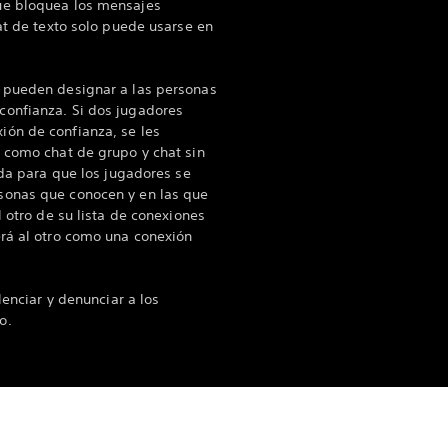
ue bloquea los mensajes
at de texto solo puede usarse en
 pueden designar a las personas
onfianza. Si dos jugadores
ón de confianza, se les
 como chat de grupo y chat sin
ada para que los jugadores se
sonas que conocen y en las que
l otro de su lista de conexiones
rá al otro como una conexión
lenciar y denunciar a los
o.