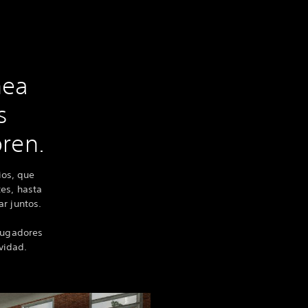
nea
s
oren.
ios, que
tes, hasta
r juntos.
 jugadores
vidad.