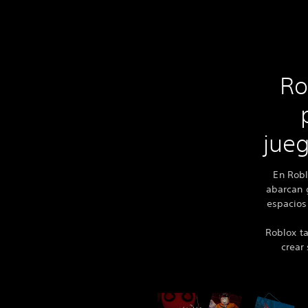
Ro
jueg
En Robl
abarcan g
espacios
Roblox ta
crear