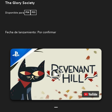
The Glory Society
Disponible para
PS4
PS5
Fecha de lanzamiento: Por confirmar