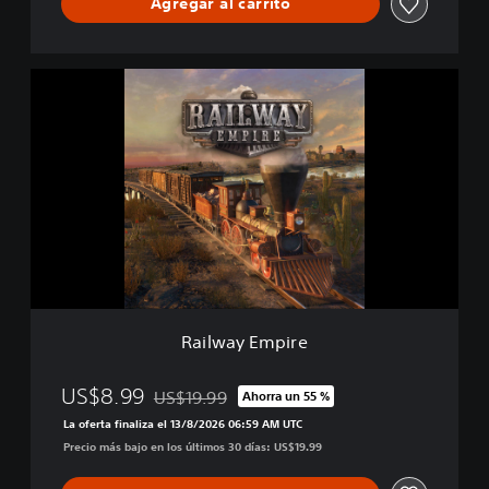
Agregar al carrito
R
a
i
l
w
a
y
E
m
p
i
r
e
Railway Empire
US$8.99
US$19.99
Ahorra un 55 %
Rebajado del precio original de US$19.99
La oferta finaliza el 13/8/2026 06:59 AM UTC
Precio más bajo en los últimos 30 días: US$19.99