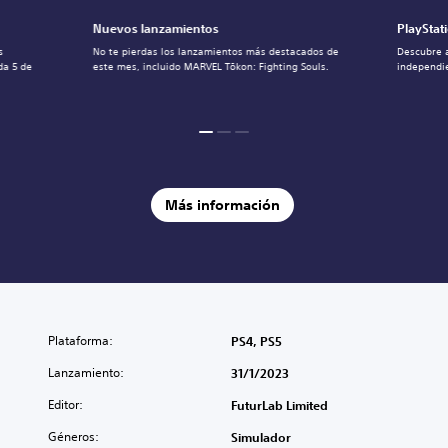
Nuevos lanzamientos
PlayStat
s
No te pierdas los lanzamientos más destacados de
Descubre 
da 5 de
este mes, incluido MARVEL Tōkon: Fighting Souls.
independie
Más información
Plataforma:
PS4, PS5
Lanzamiento:
31/1/2023
Editor:
FuturLab Limited
Géneros:
Simulador