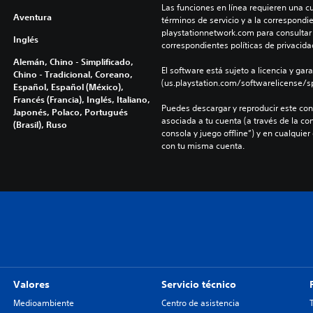
Las funciones en línea requieren una cu
Aventura
términos de servicio y a la correspondien
playstationnetwork.com para consultar l
Inglés
correspondientes políticas de privacidad
Alemán, Chino - Simplificado,
El software está sujeto a licencia y gara
Chino - Tradicional, Coreano,
(us.playstation.com/softwarelicense/sp
Español, Español (México),
Francés (Francia), Inglés, Italiano,
Puedes descargar y reproducir este cont
Japonés, Polaco, Portugués
asociada a tu cuenta (a través de la co
(Brasil), Ruso
consola y juego offline”) y en cualquier
con tu misma cuenta.
Valores
Servicio técnico
Medioambiente
Centro de asistencia