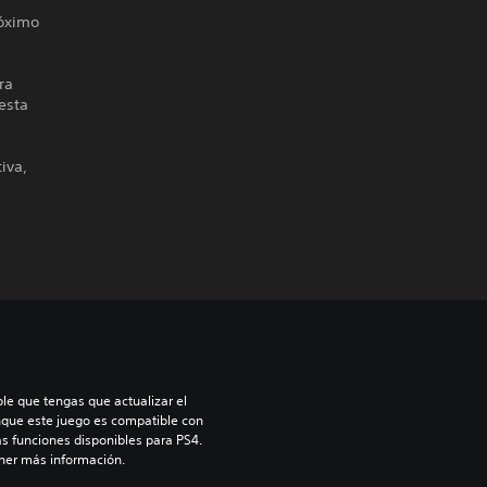
róximo
ra
esta
iva,
le que tengas que actualizar el 
nque este juego es compatible con 
as funciones disponibles para PS4. 
ner más información.