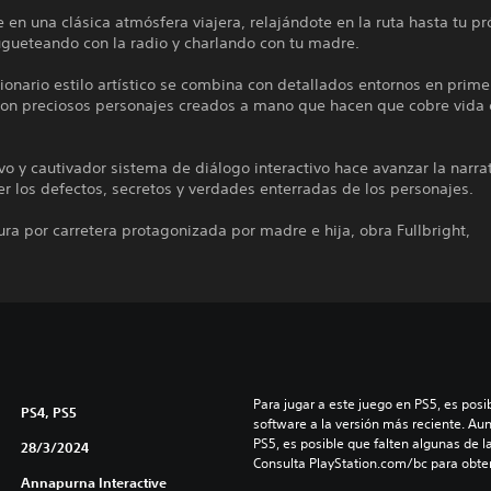
en una clásica atmósfera viajera, relajándote en la ruta hasta tu p
ugueteando con la radio y charlando con tu madre.
ionario estilo artístico se combina con detallados entornos en prime
con preciosos personajes creados a mano que hacen que cobre vida 
vo y cautivador sistema de diálogo interactivo hace avanzar la narrat
r los defectos, secretos y verdades enterradas de los personajes.
ra por carretera protagonizada por madre e hija, obra Fullbright,
Para jugar a este juego en PS5, es posib
PS4, PS5
software a la versión más reciente. Au
PS5, es posible que falten algunas de l
28/3/2024
Consulta PlayStation.com/bc para obte
Annapurna Interactive