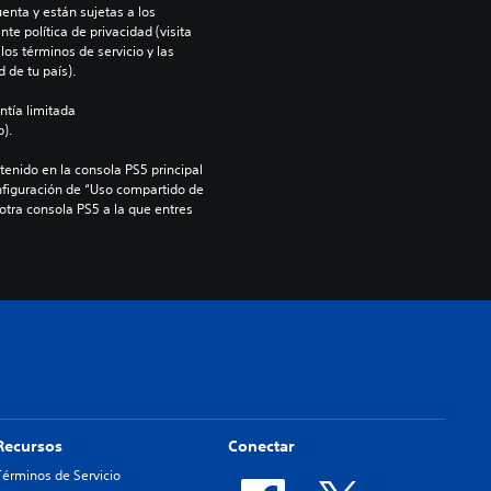
enta y están sujetas a los 
te política de privacidad (visita 
os términos de servicio y las 
 de tu país).
ntía limitada 
).
enido en la consola PS5 principal 
nfiguración de “Uso compartido de 
 otra consola PS5 a la que entres 
Recursos
Conectar
Términos de Servicio