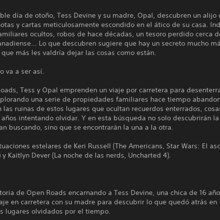
ble día de otoño, Tess Devine y su madre, Opal, descubren un alijo
otas y cartas meticulosamente escondido en el ático de su casa. Ind
amiliares ocultos, robos de hace décadas, un tesoro perdido cerca d
canadiense… Lo que descubren sugiere que hay un secreto mucho m
y que más les valdría dejar las cosas como están.
o va a ser así.
oads, Tess y Opal emprenden un viaje por carretera para desenterra
plorando una serie de propiedades familiares hace tiempo abando
 las ruinas de estos lugares que ocultan recuerdos enterrados, cos
 años intentando olvidar. Y en esta búsqueda no solo descubrirán l
n buscando, sino que se encontrarán la una a la otra.
tuaciones estelares de Keri Russell (The Americans, Star Wars: El a
 y Kaitlyn Dever (La noche de las nerds, Uncharted 4).
istoria de Open Roads encarnando a Tess Devine, una chica de 16 añ
aje en carretera con su madre para descubrir lo que quedó atrás en
s lugares olvidados por el tiempo.