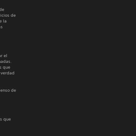
 de
icios de
e la
ás
r el
nadas.
as que
a verdad
scenso de
os que