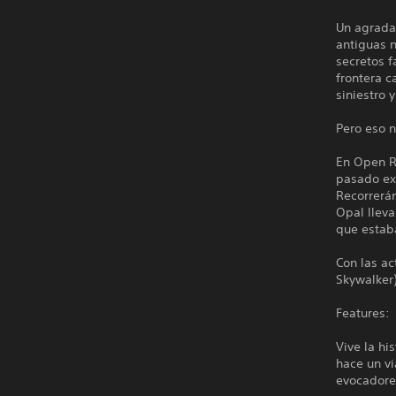
Un agrada
antiguas n
secretos f
frontera 
siniestro 
Pero eso n
En Open R
pasado ex
Recorrerán
Opal lleva
que estaba
Con las ac
Skywalker)
Features:
Vive la h
hace un vi
evocadore