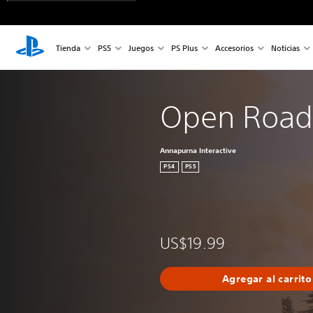
Tienda
PS5
Juegos
PS Plus
Accesorios
Noticias
Open Road
Annapurna Interactive
PS4
PS5
US$19.99
Agregar al carrito