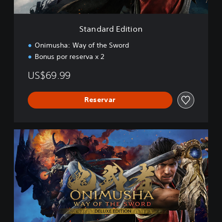
i
t
i
Standard Edition
o
n
Onimusha: Way of the Sword
Bonus por reserva x 2
US$69.99
Reservar
D
e
l
u
x
e
E
d
i
t