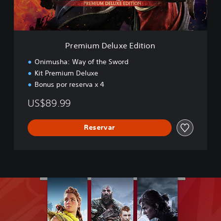
e
l
u
x
e
Premium Deluxe Edition
E
d
Onimusha: Way of the Sword
i
Kit Premium Deluxe
t
Bonus por reserva x 4
i
o
US$89.99
n
Reservar