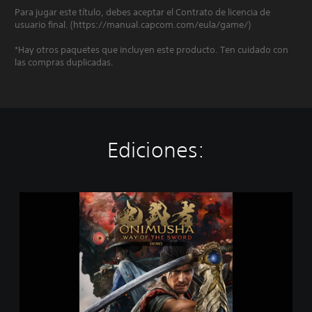
Para jugar este título, debes aceptar el Contrato de licencia de
usuario final. (https://manual.capcom.com/eula/game/)
*Hay otros paquetes que incluyen este producto. Ten cuidado con
las compras duplicadas.
Ediciones:
O
n
i
m
u
s
h
a
: