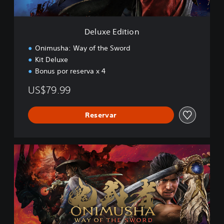
i
o
n
Deluxe Edition
Onimusha: Way of the Sword
Kit Deluxe
Bonus por reserva x 4
US$79.99
Reservar
P
r
e
m
i
u
m
D