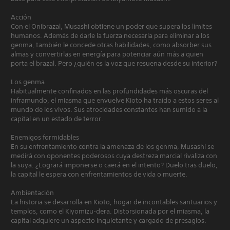
Acción
Con el Onibrazal, Musashi obtiene un poder que supera los límites
humanos. Además de darle la fuerza necesaria para eliminar a los
genma, también le concede otras habilidades, como absorber sus
almas y convertirlas en energía para potenciar aún más a quien
porta el brazal. Pero ¿quién es la voz que resuena desde su interior?
Los genma
Habitualmente confinados en las profundidades más oscuras del
inframundo, el miasma que envuelve Kioto ha traído a estos seres al
mundo de los vivos. Sus atrocidades constantes han sumido a la
capital en un estado de terror.
Enemigos formidables
En su enfrentamiento contra la amenaza de los genma, Musashi se
medirá con oponentes poderosos cuya destreza marcial rivaliza con
la suya. ¿Logrará imponerse o caerá en el intento? Duelo tras duelo,
la capital le espera con enfrentamientos de vida o muerte.
Ambientación
La historia se desarrolla en Kioto, hogar de incontables santuarios y
templos, como el Kiyomizu‑dera. Distorsionada por el miasma, la
capital adquiere un aspecto inquietante y cargado de presagios.