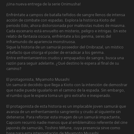
¡Una nueva entrega de la serie Onimusha!
Enfréntate a campos de batalla teñidos de sangre llenos de intensa
acción de combate con espadas. Explora la histórica Kioto del
periodo Edo, ahora distorsionada por malévolas nubes de miasma.
Cada escenario está envuelto en misterio, peligro e intrigas. En este
relato de fantasía oscura, enfréntate a los genma, seres del
inframundo de apariencia monstruosa.
Sigue la historia de un samurái poseedor del Onibrazal, un místico
artefacto que otorga el poder de erradicar a los genma.
Entre enfrentamientos crudos y empapados de sangre, busca una
razón para seguir adelante. ¿Qué destino le espera al final de su
camino?
El protagonista, Miyamoto Musashi
Un samurái decidido que llega a Kioto con la intención de demostrar
que nadie puede igualarlo en el camino de la espada. Sin embargo,
el rumbo que le espera toma un giro extraño e inesperado.
El protagonista de esta historia es un implacable joven samurái que
avanza de un enfrentamiento sangriento y crudo al siguiente sin
detenerse. Para reforzar esta imagen de un samurái impactante,
Capcom recurrió nadie menos que al emblemático referente del cine
japonés de samuráis, Toshiro Mifune, cuya presencia sirve como
base para esta interpretación de Miyamoto Musashi.