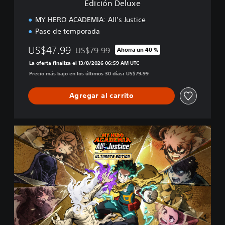
Edición Deluxe
MY HERO ACADEMIA: All’s Justice
Pase de temporada
US$47.99
US$79.99
Ahorra un 40 %
Rebajado del precio original de US$79.99
La oferta finaliza el 13/8/2026 06:59 AM UTC
Precio más bajo en los últimos 30 días: US$79.99
Agregar al carrito
E
d
i
c
i
ó
n
U
l
t