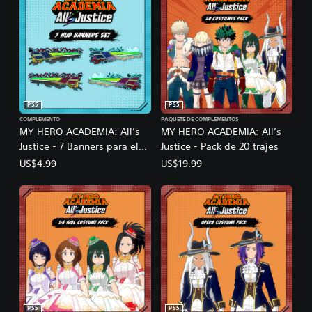
PS5
PS5
COMPLEMENTO
PAQUETE DE COMPLEMENTOS
MY HERO ACADEMIA: All’s
MY HERO ACADEMIA: All’s
Justice - 7 Banners para el
Justice - Pack de 20 trajes
HUD
US$4.99
US$19.99
PS5
PS5