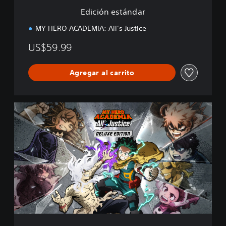
d
Edición estándar
a
r
MY HERO ACADEMIA: All’s Justice
US$59.99
Agregar al carrito
E
d
i
c
i
ó
n
D
e
l
u
x
e