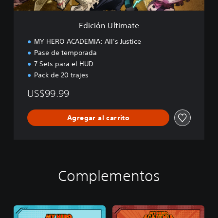
i
m
a
Edición Ultimate
t
e
MY HERO ACADEMIA: All’s Justice
Pase de temporada
7 Sets para el HUD
Pack de 20 trajes
US$99.99
Agregar al carrito
Complementos