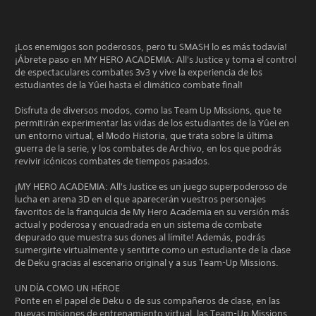
¡Los enemigos son poderosos, pero tu SMASH lo es más todavía!
¡Ábrete paso en MY HERO ACADEMIA: All's Justice y toma el control
de espectaculares combates 3v3 y vive la experiencia de los
estudiantes de la Yûei hasta el climático combate final!
Disfruta de diversos modos, como las Team Up Missions, que te
permitirán experimentar las vidas de los estudiantes de la Yûei en
un entorno virtual, el Modo Historia, que trata sobre la última
guerra de la serie, y los combates de Archivo, en los que podrás
revivir icónicos combates de tiempos pasados.
¡MY HERO ACADEMIA: All's Justice es un juego superpoderoso de
lucha en arena 3D en el que aparecerán vuestros personajes
favoritos de la franquicia de My Hero Academia en su versión más
actual y poderosa y encuadrada en un sistema de combate
depurado que muestra sus dones al límite! Además, podrás
sumergirte virtualmente y sentirte como un estudiante de la clase
de Deku gracias al escenario original y a sus Team-Up Missions.
UN DÍA COMO UN HÉROE
Ponte en el papel de Deku o de sus compañeros de clase, en las
nuevas misiones de entrenamiento virtual, las Team-Up Missions.