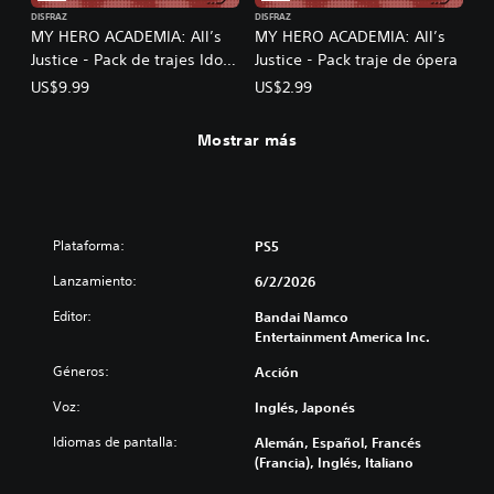
DISFRAZ
DISFRAZ
MY HERO ACADEMIA: All’s
MY HERO ACADEMIA: All’s
Justice - Pack de trajes Idols
Justice - Pack traje de ópera
de 1-A
US$9.99
US$2.99
Mostrar más
Plataforma:
PS5
Lanzamiento:
6/2/2026
Editor:
Bandai Namco
Entertainment America Inc.
Géneros:
Acción
Voz:
Inglés, Japonés
Idiomas de pantalla:
Alemán, Español, Francés
(Francia), Inglés, Italiano