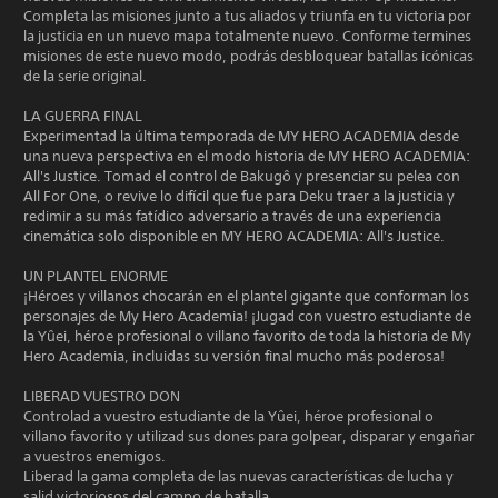
Completa las misiones junto a tus aliados y triunfa en tu victoria por
la justicia en un nuevo mapa totalmente nuevo. Conforme termines
misiones de este nuevo modo, podrás desbloquear batallas icónicas
de la serie original.
LA GUERRA FINAL
Experimentad la última temporada de MY HERO ACADEMIA desde
una nueva perspectiva en el modo historia de MY HERO ACADEMIA:
All's Justice. Tomad el control de Bakugô y presenciar su pelea con
All For One, o revive lo difícil que fue para Deku traer a la justicia y
redimir a su más fatídico adversario a través de una experiencia
cinemática solo disponible en MY HERO ACADEMIA: All's Justice.
UN PLANTEL ENORME
¡Héroes y villanos chocarán en el plantel gigante que conforman los
personajes de My Hero Academia! ¡Jugad con vuestro estudiante de
la Yûei, héroe profesional o villano favorito de toda la historia de My
Hero Academia, incluidas su versión final mucho más poderosa!
LIBERAD VUESTRO DON
Controlad a vuestro estudiante de la Yûei, héroe profesional o
villano favorito y utilizad sus dones para golpear, disparar y engañar
a vuestros enemigos.
Liberad la gama completa de las nuevas características de lucha y
salid victoriosos del campo de batalla.