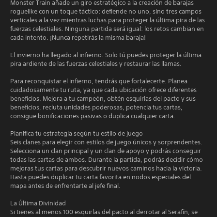
Monster Train añade un giro estratégico a la creación de barajas
roguelike con un toque táctico: defiende no uno, sino tres campos
verticales a la vez mientras luchas para proteger la última pira de las
fuerzas celestiales. Ninguna partida será igual: los retos cambian en
cada intento. ¡Nunca repetirás la misma baraja!
El invierno ha llegado al infierno. Solo tú puedes proteger la última
pira ardiente de las fuerzas celestiales y restaurar las llamas.
Para reconquistar el infierno, tendrás que fortalecerte. Planea
cuidadosamente tu ruta, ya que cada ubicación ofrece diferentes
beneficios. Mejora a tu campeón, obtén esquirlas del pacto y sus
beneficios, recluta unidades poderosas, potencia tus cartas,
consigue bonificaciones pasivas o duplica cualquier carta.
Planifica tu estrategia según tu estilo de juego
Seis clanes para elegir con estilos de juego únicos y sorprendentes.
Selecciona un clan principal y un clan de apoyo y podrás conseguir
todas las cartas de ambos. Durante la partida, podrás decidir cómo
mejoras tus cartas para descubrir nuevos caminos hacia la victoria.
Hasta puedes duplicar tu carta favorita en nodos especiales del
mapa antes de enfrentarte al jefe final.
La Última Divinidad
Si tienes al menos 100 esquirlas del pacto al derrotar al Serafín, se