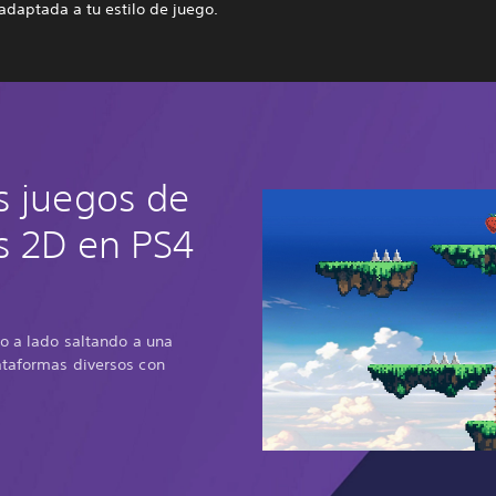
adaptada a tu estilo de juego.
s juegos de
s 2D en PS4
do a lado saltando a una
ataformas diversos con