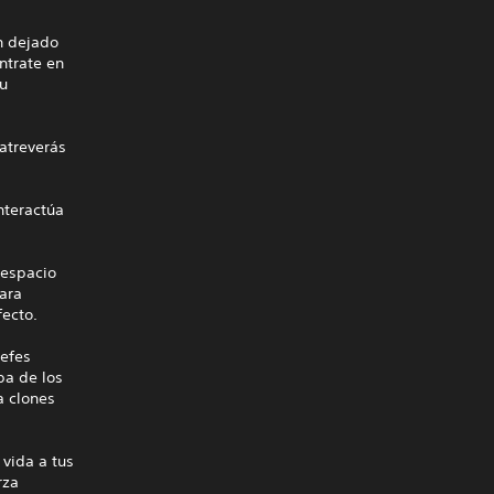
an dejado
ntrate en
tu
 atreverás
Interactúa
 espacio
para
fecto.
jefes
pa de los
a clones
vida a tus
rza