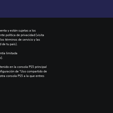
enta y están sujetas a los 
te política de privacidad (visita 
os términos de servicio y las 
 de tu país).
ntía limitada 
).
enido en la consola PS5 principal 
nfiguración de “Uso compartido de 
 otra consola PS5 a la que entres 