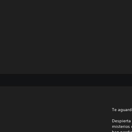
Te aguard
Despierta 
misterios
han perdid