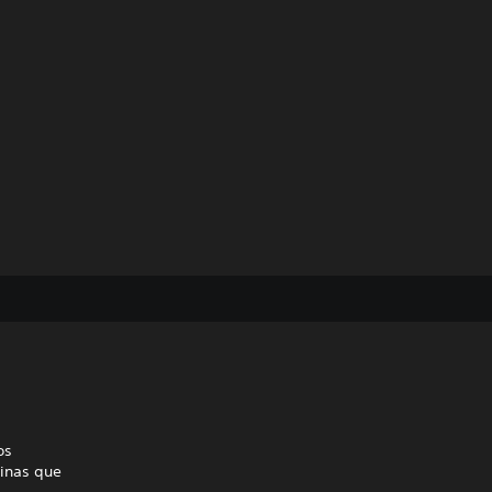
os
uinas que