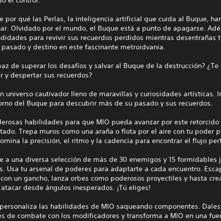
 por qué las Perlas, la inteligencia artificial que cuida al Buque, h
nar. Olvidado por el mundo, el Buque está a punto de apagarse. Adé
ndidades para revivir sus recuerdos perdidos mientras desentrañas 
 pasado y destino en este fascinante metroidvania.
az de superar los desafíos y salvar al Buque de la destrucción? ¿Te
r y despertar sus recuerdos?
n universo cautivador lleno de maravillas y curiosidades artísticas. 
torno del Buque para descubrir más de su pasado y sus recuerdos.
erosas habilidades para que MIO pueda avanzar por este retorcido
tado. Trepa muros como una araña o flota por el aire con tu poder 
omina la precisión, el ritmo y la cadencia para encontrar el flujo per
te a una diversa selección de más de 30 enemigos y 15 formidables 
s. Usa tu arsenal de poderes para adaptarte a cada encuentro. Esca
con un gancho, lanza orbes como poderosos proyectiles y hasta cre
atacar desde ángulos inesperados. ¡Tú eliges!
 personaliza las habilidades de MIO saqueando componentes. Dales 
es de combate con los modificadores y transforma a MIO en una fue