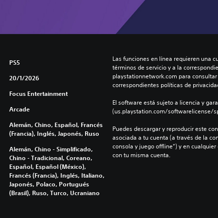
Las funciones en línea requieren una cu
PS5
términos de servicio y a la correspondien
playstationnetwork.com para consultar l
20/1/2026
correspondientes políticas de privacidad
Focus Entertainment
El software está sujeto a licencia y gara
Arcade
(us.playstation.com/softwarelicense/sp
Alemán, Chino, Español, Francés
Puedes descargar y reproducir este cont
(Francia), Inglés, Japonés, Ruso
asociada a tu cuenta (a través de la co
consola y juego offline”) y en cualquier
Alemán, Chino - Simplificado,
con tu misma cuenta.
Chino - Tradicional, Coreano,
Español, Español (México),
Francés (Francia), Inglés, Italiano,
Japonés, Polaco, Portugués
(Brasil), Ruso, Turco, Ucraniano