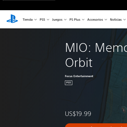
Tienda
PS5
Juegos
PS Plus
Accesorios
Noticias
MIO: Memor
Orbit
Focus Entertainment
PS5
US$19.99