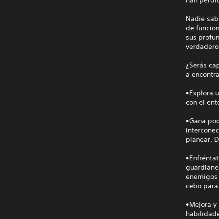
Nadie sabe
de funcio
sus profu
verdadero
¿Serás cap
a encontra
•Explora u
con el en
•Gana pod
interconec
planear. D
•Enfrénta
guardiane
enemigos 
cebo para 
•Mejora y
habilidad