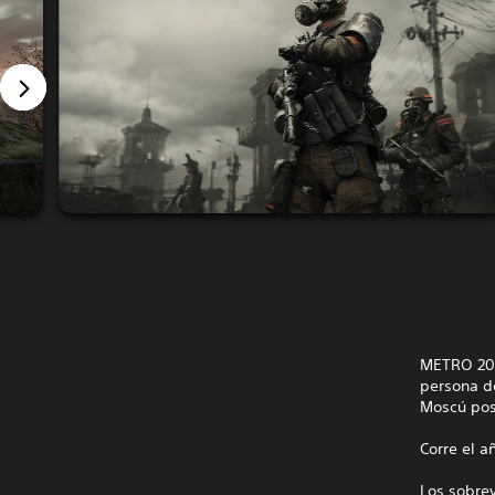
METRO 203
persona d
Moscú post
Corre el a
Los sobrev