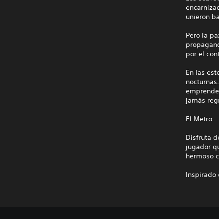
encarnizad
unieron ba
Pero la pa
propagand
por el con
En las est
nocturnas.
emprende 
jamás regr
El Metro.
Disfruta d
jugador q
hermoso co
Inspirado