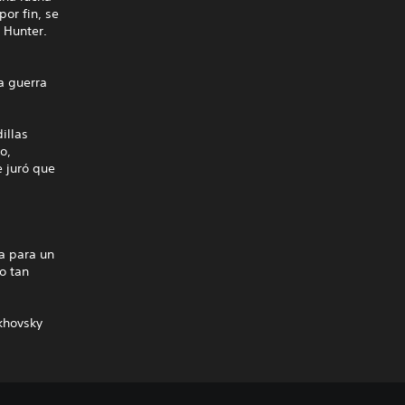
por fin, se
 Hunter.
a guerra
illas
o,
e juró que
ia para un
o tan
khovsky