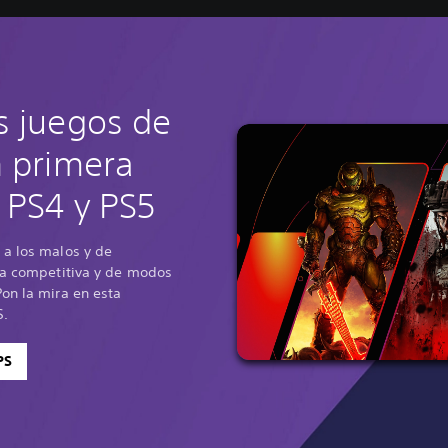
s juegos de
n primera
 PS4 y PS5
 a los malos y de
ría competitiva y de modos
on la mira en esta
S.
PS