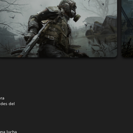
era
ades del
una lucha