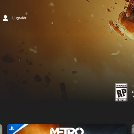
1 jugador
O
E
i