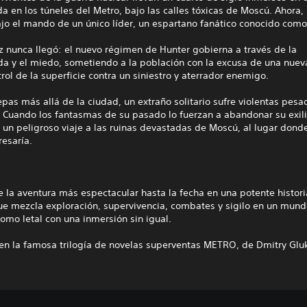
a en los túneles del Metro, bajo las calles tóxicas de Moscú. Ahora, 
jo el mando de un único líder, un espartano fanático conocido como
z nunca llegó: el nuevo régimen de Hunter gobierna a través de la
a y el miedo, sometiendo a la población con la excusa de una nuev
trol de la superficie contra un siniestro y aterrador enemigo.
epas más allá de la ciudad, un extraño solitario sufre violentas pesad
 Cuando los fantasmas de su pasado lo fuerzan a abandonar su exili
un peligroso viaje a las ruinas devastadas de Moscú, al lugar dond
esaría.
e la aventura más espectacular hasta la fecha en una potente histor
ue mezcla exploración, supervivencia, combates y sigilo en un mund
mo letal con una inmersión sin igual.
 en la famosa trilogía de novelas superventas METRO, de Dmitry Glu