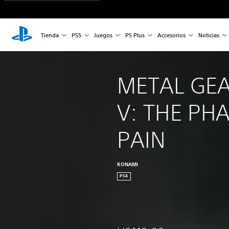
Tienda
PS5
Juegos
PS Plus
Accesorios
Noticias
METAL GEA
V: THE PH
PAIN
KONAMI
PS4