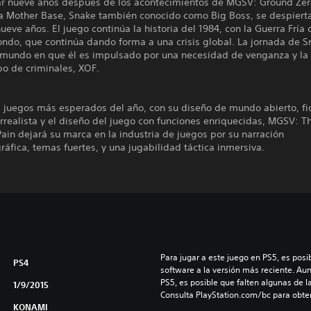
r nueve años después de los acontecimientos de MGSV: Ground Zero
la Mother Base, Snake también conocido como Big Boss, se despiert
eve años. El juego continúa la historia del 1984, con la Guerra Fría
ondo, que continúa dando forma a una crisis global. La jornada de S
n mundo en que él es impulsado por una necesidad de venganza y l
po de criminales, XOF.
s juegos más esperados del año, con su diseño de mundo abierto, fi
orrealista y el diseño del juego con funciones enriquecidas, MGSV: T
in dejará su marca en la industria de juegos por su narración
áfica, temas fuertes, y una jugabilidad táctica inmersiva.
Para jugar a este juego en PS5, es posib
PS4
software a la versión más reciente. Au
PS5, es posible que falten algunas de l
1/9/2015
Consulta PlayStation.com/bc para obte
KONAMI