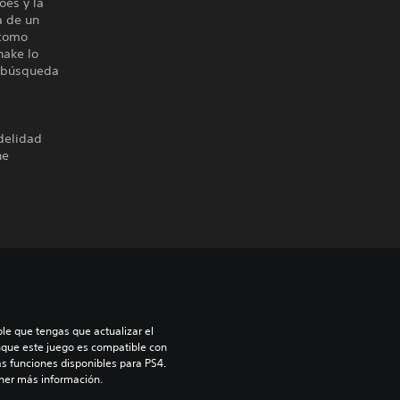
es y la
a de un
 como
nake lo
a búsqueda
delidad
he
le que tengas que actualizar el 
nque este juego es compatible con 
as funciones disponibles para PS4. 
ner más información.