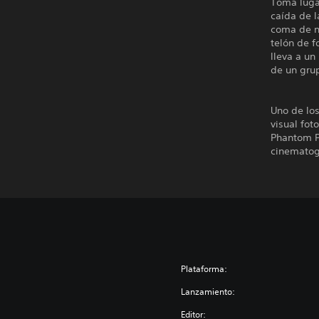
Toma luga
caída de 
coma de nu
telón de f
lleva a u
de un gru
Uno de lo
visual fot
Phantom Pa
cinematogr
Plataforma:
Lanzamiento:
Editor: