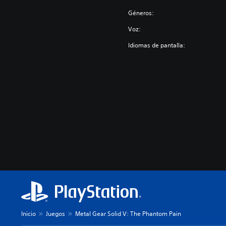
Géneros:
Voz:
Idiomas de pantalla:
Inicio
Juegos
Metal Gear Solid V: The Phantom Pain