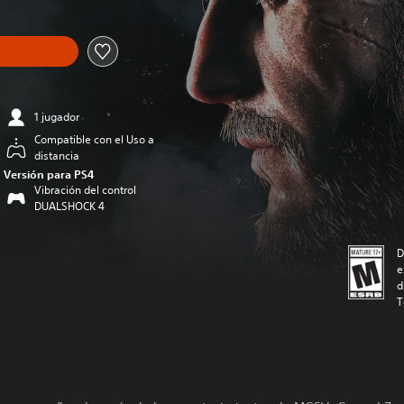
1 jugador
Compatible con el Uso a
distancia
Versión para PS4
Vibración del control
DUALSHOCK 4
D
e
d
T