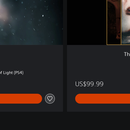
a
r
r
a
t
i
v
e
B
Th
u
n
d
 Light (PS4)
l
e
US$99.99