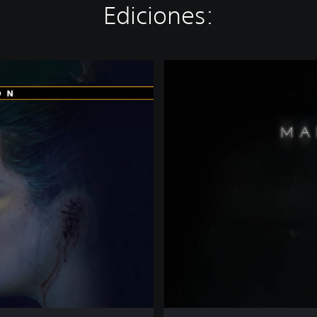
Ediciones:
S
t
a
n
d
a
r
d
E
d
i
t
i
o
n