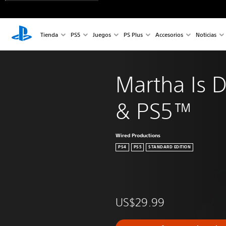
Tienda
PS5
Juegos
PS Plus
Accesorios
Noticias
Martha Is 
& PS5™
Wired Productions
PS4
PS5
STANDARD EDITION
US$29.99