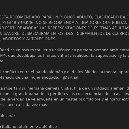
 ESTÁ RECOMENDADO PARA UN PÚBLICO ADULTO, CLASIFICADO BAJ
, PEGI 18 Y USK 16. NO SE RECOMIENDA A JUGADORES QUE PUEDAN
R PERTURBADORAS LAS REPRESENTACIONES DE ESCENAS ADULTA
N SANGRE, DESMEMBRAMIENTOS, DESFIGURAMIENTOS DE CUERPO
 ABORTOS Y AUTOLESIONES.
Dead es un oscuro thriller psicológico en primera persona ambienta
1944, que desdibuja los límites entre la realidad, la superstición y la
ra.
l conflicto entre el bando alemán y el de los Aliados aumenta, apar
ofanado de una mujer ahogada... ¡Martha!
tá muerta y su hermana gemela Giulia, hija de un soldado alemán, d
 con el gran trauma de la pérdida y las consecuencias de su asesin
e la verdad se ve envuelta en un misterioso folclore y el horror ex
e se acerca cada vez más.
alecerá?
 italiano totalmente auténtico