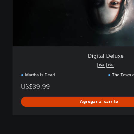
l
u
x
e
Digital Deluxe
PS4
PS5
Martha Is Dead
The Town of
US$39.99
Agregar al carrito