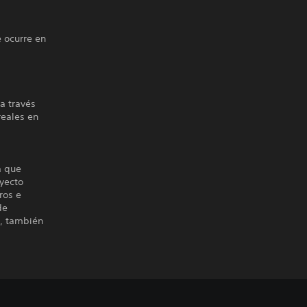
e ocurre en
a través
reales en
a que
yecto
ros e
de
a, también