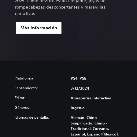
2025, como RPG de estilo elegante, joyas de
rompecabezas desconcertantes y maravillas
narrativas.
Más información
Plataforma:
PS4, PS5
Lanzamiento:
3/12/2024
Editor:
Annapurna Interactive
Géneros:
Ingenio
Idiomas de pantalla:
Alemán, Chino -
Simplificado, Chino -
Tradicional, Coreano,
Español, Español (México),