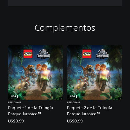
n
d
o
J
u
Complementos
r
á
s
i
c
o
PS4
PS4
PERSONAJE
PERSONAJE
Paquete 1 de la Trilogía
Paquete 2 de la Trilogía
Parque Jurásico™
Parque Jurásico™
US$0.99
US$0.99