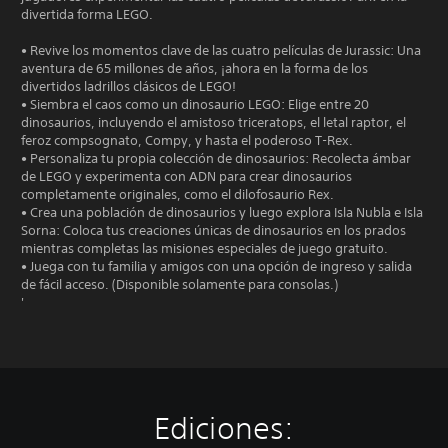
divertida forma LEGO.
• Revive los momentos clave de las cuatro películas de Jurassic: Una
aventura de 65 millones de años, ¡ahora en la forma de los
divertidos ladrillos clásicos de LEGO!
• Siembra el caos como un dinosaurio LEGO: Elige entre 20
dinosaurios, incluyendo el amistoso triceratops, el letal raptor, el
feroz compsognato, Compy, y hasta el poderoso T-Rex.
• Personaliza tu propia colección de dinosaurios: Recolecta ámbar
de LEGO y experimenta con ADN para crear dinosaurios
completamente originales, como el dilofosaurio Rex.
• Crea una población de dinosaurios y luego explora Isla Nubla e Isla
Sorna: Coloca tus creaciones únicas de dinosaurios en los prados
mientras completas las misiones especiales de juego gratuito.
• Juega con tu familia y amigos con una opción de ingreso y salida
de fácil acceso. (Disponible solamente para consolas.)
'
Ediciones: