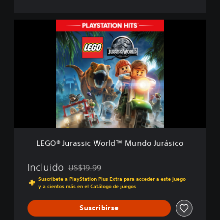
o
r
l
L
d
E
™
G
M
O
u
®
n
J
d
u
o
r
J
a
u
s
r
s
á
i
s
c
i
LEGO® Jurassic World™ Mundo Jurásico
W
c
o
o
r
Incluido
US$19.99
Rebajado del precio original de US$19.99
l
Suscríbete a PlayStation Plus Extra para acceder a este juego
d
y a cientos más en el Catálogo de juegos
™
M
Suscribirse
u