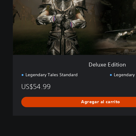
i
t
i
o
n
Deluxe Edition
Legendary Tales Standard
Legendary 
US$54.99
Agregar al carrito