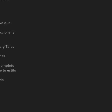
ivo que
ccionar y
ary Tales
o te
 completo
 tu estilo
da,