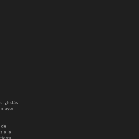
s. ¿Estás
l mayor
 de
s a la
tierra