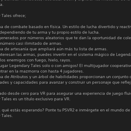
a.
 Tales ofrece;
a de combate basado en física. Un estilo de lucha divertido y react
dependiendo de tu arma y tu propio estilo de lucha.
generados por números aleatorios que te dan la oportunidad de cole
 número casi ilimitado de armas.
ma de artesanía que ampliará aún más tu lista de armas.
interesan las armas, puedes invertir en el sistema mágico de Legend
 los enemigos con fuego, hielo, rayos.
ugar Legendary Tales solo o con amigos! El multijugador cooperativ
ntrar en la mazmorra con hasta 4 jugadores.
ma de Atributos y un árbol de habilidades proporcionan un conjunto
ades y capacidades para avanzar y construir un personaje que refleje
ado desde cero para VR para asegurar una experiencia de juego flui
Tales es un título exclusivo para VR.
, qué estás esperando? Ponte tu PSVR2 e inmérgete en el mundo de
 Tales.