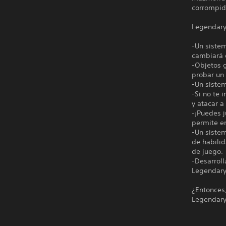
corrompid
Legendary
-Un sistem
cambiará 
-Objetos 
probar un
-Un siste
-Si no te 
y atacar a
-¡Puedes j
permite e
-Un siste
de habilid
de juego.
-Desarroll
Legendary 
¿Entonces
Legendary