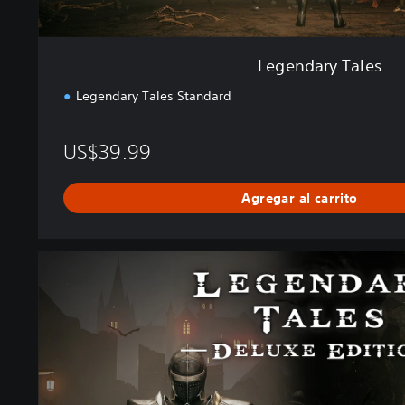
Legendary Tales
Legendary Tales Standard
US$39.99
Agregar al carrito
D
e
l
u
x
e
E
d