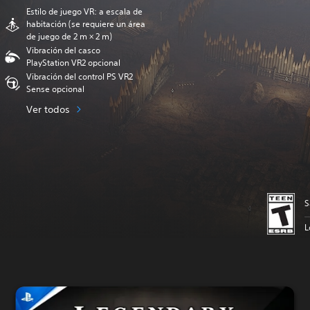
Estilo de juego VR: a escala de
habitación (se requiere un área
de juego de 2 m × 2 m)
Vibración del casco
PlayStation VR2 opcional
Vibración del control PS VR2
Sense opcional
Ver todos
S
L