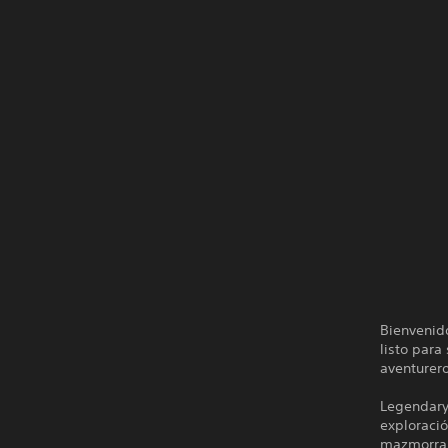
Bienvenid
listo par
aventurer
Legendary
exploraci
mazmorra y