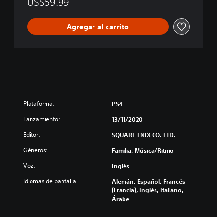
US$59.99
o
d
Agregar al carrito
y
o
f
M
e
m
o
r
y
Plataforma:
PS4
Lanzamiento:
13/11/2020
Editor:
SQUARE ENIX CO. LTD.
Géneros:
Familia, Música/Ritmo
Voz:
Inglés
Idiomas de pantalla:
Alemán, Español, Francés
(Francia), Inglés, Italiano,
Árabe