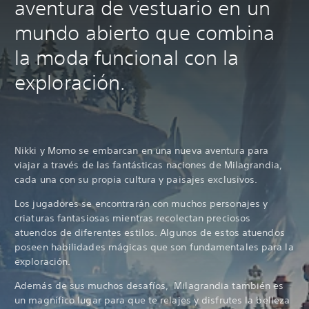
aventura de vestuario en un
mundo abierto que combina
la moda funcional con la
exploración.
Nikki y Momo se embarcan en una nueva aventura para
viajar a través de las fantásticas naciones de Milagrandia,
cada una con su propia cultura y paisajes exclusivos.
Los jugadores se encontrarán con muchos personajes y
criaturas fantasiosas mientras recolectan preciosos
atuendos de diferentes estilos. Algunos de estos atuendos
poseen habilidades mágicas que son fundamentales para la
exploración.
Además de sus muchos desafíos, Milagrandia también es
un magnífico lugar para que te relajes y disfrutes la belleza