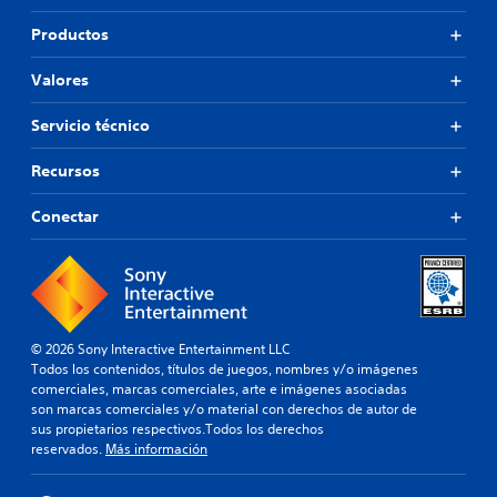
l
u
p
d
a
e
u
Productos
a
y
d
e
t
.
e
s
Valores
o
s
t
r
e
a
Servicio técnico
i
s
h
o
t
á
s
Recursos
a
p
b
d
t
l
i
e
Conectar
e
c
t
c
a
u
e
.
t
r
o
l
S
r
a
e
i
© 2026 Sony Interactive Entertainment LLC
s
Todos los contenidos, títulos de juegos, nombres y/o imágenes
p
a
a
comerciales, marcas comerciales, arte e imágenes asociadas
l
u
l
son marcas comerciales y/o material con derechos de autor de
i
e
e
sus propietarios respectivos.Todos los derechos
d
d
s
reservados.
Más información
a
e
P
d
j
u
e