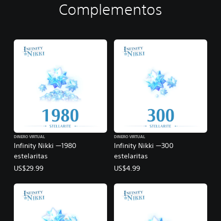
Complementos
DINERO VIRTUAL
DINERO VIRTUAL
Infinity Nikki —1980
Infinity Nikki —300
estelaritas
estelaritas
US$29.99
US$4.99