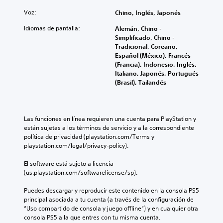
o
y
i
l
e
l
s
Voz:
Chino, Inglés, Japonés
e
s
a
P
n
u
Idiomas de pantalla:
Alemán, Chino -
r
u
c
b
Simplificado, Chino -
l
e
i
t
Tradicional, Coreano,
o
d
a
í
Español (México), Francés
s
e
r
t
(Francia), Indonesio, Inglés,
c
s
l
u
Italiano, Japonés, Portugués
o
j
o
l
(Brasil), Tailandés
n
u
s
o
t
g
v
s
r
a
o
C
o
r
l
C
Las funciones en línea requieren una cuenta para PlayStation y 
l
s
ú
p
están sujetas a los términos de servicio y a la correspondiente 
e
i
m
a
política de privacidad (playstation.com/Terms y 
s
n
e
r
playstation.com/legal/privacy-policy).
d
a
n
a
e
c
e
s
El software está sujeto a licencia 
l
t
s
o
(us.playstation.com/softwarelicense/sp).
j
i
d
n
u
v
e
i
Puedes descargar y reproducir este contenido en la consola PS5 
e
a
a
d
principal asociada a tu cuenta (a través de la configuración de 
g
r
u
o
“Uso compartido de consola y juego offline”) y en cualquier otra 
o
l
d
s
consola PS5 a la que entres con tu misma cuenta.
e
a
i