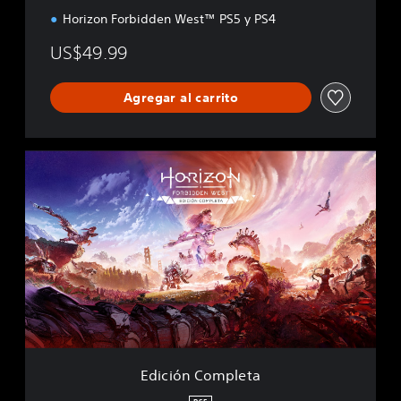
Horizon Forbidden West™ PS5 y PS4
US$49.99
Agregar al carrito
E
d
i
c
i
ó
n
C
o
m
p
l
e
Edición Completa
t
a