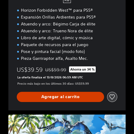
PS5
Horizon Forbidden West™ para PS5®
Expansión Orillas Ardientes para PS5®
Atuendo y arco: Bégimo Carja de élite
Atuendo y arco: Trueno Nora de élite
Libro de arte digital, cómic y música
Paquete de recursos para el juego
Pose y pintura facial (modo foto)
Pieza Garriraptor alfa, Asalto Mec.
US$39.59
US$59.99
Ahorra un 34 %
Rebajado del precio original de US$59.99
La oferta finaliza el 13/8/2026 06:59 AM UTC
Precio más bajo en los últimos 30 días: US$59.99
Agregar al carrito
E
d
i