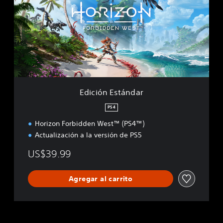
c
i
ó
n
E
s
t
á
n
d
Edición Estándar
a
r
PS4
Horizon Forbidden West™ (PS4™)
Actualización a la versión de PS5
US$39.99
Agregar al carrito