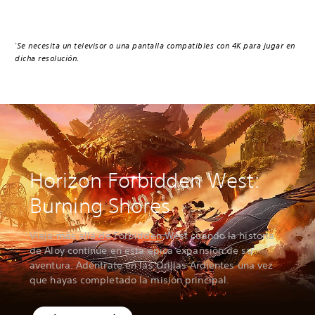
Se necesita un televisor o una pantalla compatibles con 4K para jugar en
*
dicha resolución.
Horizon Forbidden West:
Burning Shores
Viaja más allá de Forbidden West cuando la historia
de Aloy continúe en esta épica expansión de su
aventura. Adéntrate en las Orillas Ardientes una vez
que hayas completado la misión principal.