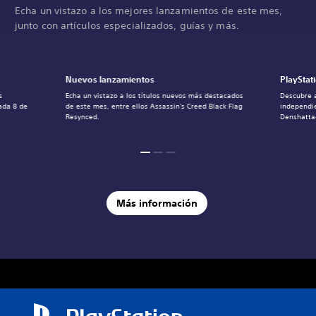
Echa un vistazo a los mejores lanzamientos de este mes,
junto con artículos especializados, guías y más.
Nuevos lanzamientos
PlayStat
s
Echa un vistazo a los títulos nuevos más destacados
Descubre a
ada 8 de
de este mes, entre ellos Assassin's Creed Black Flag
independi
Resynced.
Denshatta
Más información