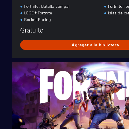
Fortnite: Batalla campal
Fortnite Fes
LEGO® Fortnite
Islas de cr
Rocket Racing
Gratuito
Agregar a la biblioteca
F
o
r
t
n
i
t
e
S
a
v