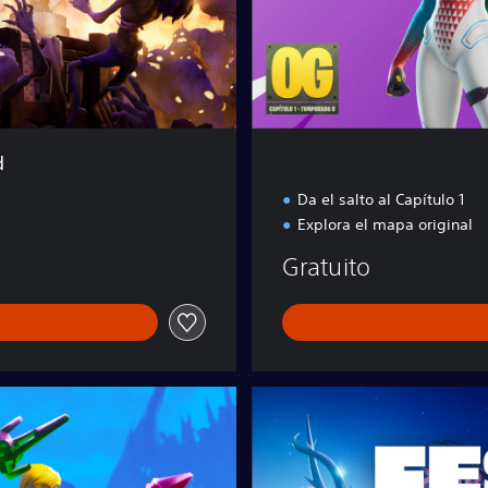
í
g
e
n
e
s
d
Da el salto al Capítulo 1
Explora el mapa original
Gratuito
F
o
r
t