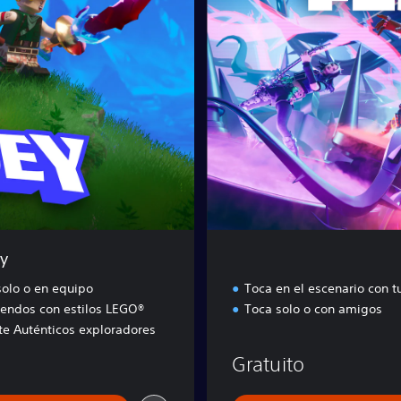
n
i
t
e
F
e
s
t
i
v
a
l
y
solo o en equipo
Toca en el escenario con 
endos con estilos LEGO®
Toca solo o con amigos
te Auténticos exploradores
Gratuito