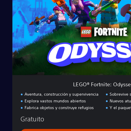
®
F
o
r
t
n
i
t
e
:
O
d
y
s
LEGO® Fortnite: Odysse
s
e
Aventura, construcción y supervivencia
Sobrevive 
y
Explora vastos mundos abiertos
Nuevos atu
Fabrica objetos y construye refugios
Y el paque
Gratuito