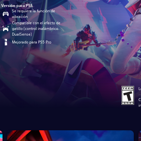
Versión para PS5
Se requiere la función de
vibración
Compatible con el efecto de
gatillo (control inalámbrico
DualSense)
Mejorado para PS5 Pro
L
C
i