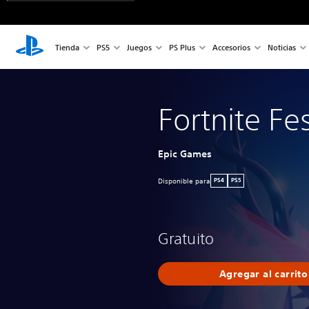
Tienda
PS5
Juegos
PS Plus
Accesorios
Noticias
Fortnite Fes
Epic Games
Disponible para
PS4
PS5
Gratuito
Agregar al carrito