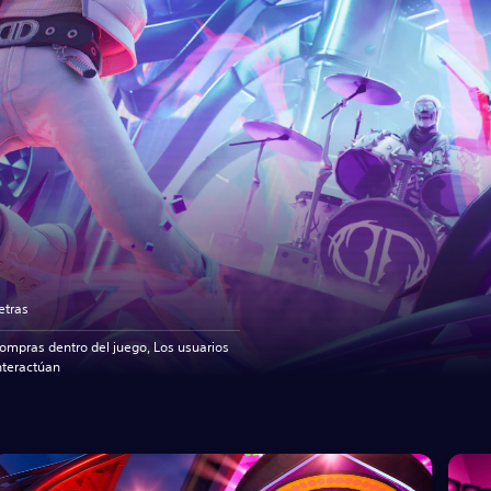
etras
ompras dentro del juego, Los usuarios
nteractúan