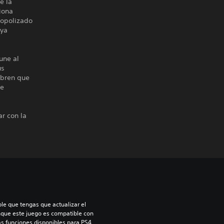
e la
iona
nopolizado
uya
une al
us
ubren que
se
r con la
le que tengas que actualizar el 
nque este juego es compatible con 
as funciones disponibles para PS4. 