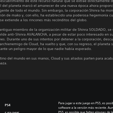
escubrimiento de este recurso natural que se extrae directamente d
tal del planeta marcó el amanecer de una nueva época ahora proporc
 gente de todo el mundo. Sin embargo, la corporación Shinra ha mo
ción de mako y, con ello, ha establecido una poderosa hegemonía c
 se extiende a los rincones más recónditos del globo.
 antiguo miembro de la organización militar de Shinra SOLDADO, se 
elde anti-Shinra AVALANCHA, a pesar de estar poco interesado en s
es. Durante uno de sus intentos por detener a la corporación, desc
l archienemigo de Cloud, ha vuelto y que, con su regreso, el planeta 
 ante un peligro mayor de lo que nadie había esperado.
tino del mundo en sus manos, Cloud y sus aliados parten para acaba
naza.
Para jugar a este juego en PS5, es posib
PS4
software a la versión más reciente. Au
PS5, es posible que falten algunas de l