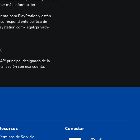
ner más información.
enta para PlayStation y están 
 correspondiente política de 
aystation.com/legal/privacy-
).
S4™ principal designado de la 
iar sesión con esa cuenta.
Recursos
Conectar
Términos de Servicio