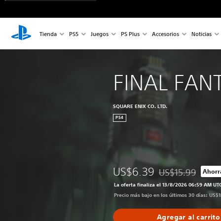
Tienda
PS5
Juegos
PS Plus
Accesorios
Noticias
FINAL FANT
SQUARE ENIX CO. LTD.
PS4
US$6.39
US$15.99
Ahorr
Rebajado del preci
La oferta finaliza el 13/8/2026 06:59 AM UT
Precio más bajo en los últimos 30 días: US$
Agregar al carrito