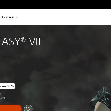
Asistencia
ASY® VII
a un 60 %
o original de US$15.99
C
15.99