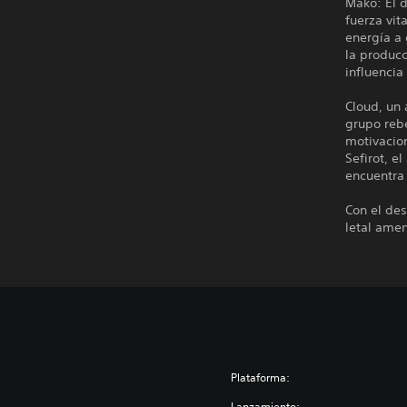
Mako: El d
fuerza vi
energía a
la produc
influencia
Cloud, un
grupo reb
motivacion
Sefirot, e
encuentra
Con el des
letal ame
Plataforma:
Lanzamiento: