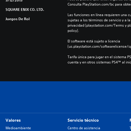
5/12/2015
Consulta PlayStation.com/bc para obte
SQUARE ENIX CO. LTD.
Las funciones en línea requieren una cu
Juegos De Rol
sujetas a los términos de servicio y a la
privacidad (playstation.com/Terms y pl
policy).
El software está sujeto a licencia 
(us.playstation.com/softwarelicense/sp
Tarifa única para jugar en el sistema P
cuenta y en otros sistemas PS4™ al inic
Valores
Servicio técnico
Medioambiente
Centro de asistencia