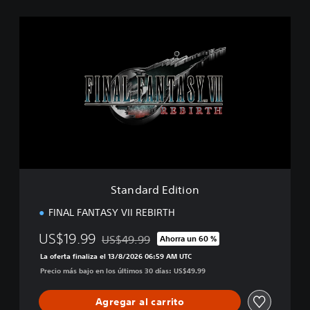
S
t
a
n
d
a
r
d
E
d
i
t
i
Standard Edition
o
n
FINAL FANTASY VII REBIRTH
US$19.99
US$49.99
Ahorra un 60 %
Rebajado del precio original de US$49.99
La oferta finaliza el 13/8/2026 06:59 AM UTC
Precio más bajo en los últimos 30 días: US$49.99
Agregar al carrito