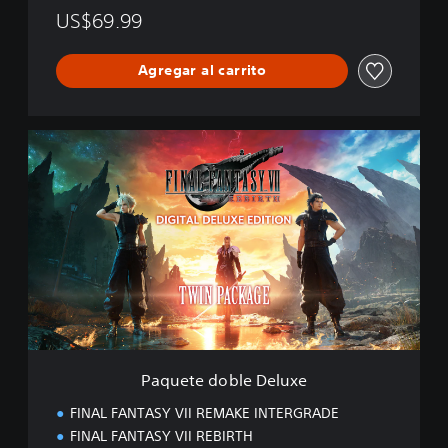
US$69.99
Agregar al carrito
P
a
q
u
e
t
e
d
o
b
l
e
D
Paquete doble Deluxe
e
l
FINAL FANTASY VII REMAKE INTERGRADE
u
FINAL FANTASY VII REBIRTH
x