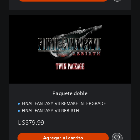
P
a
q
u
e
t
e
d
o
b
l
e
Paquete doble
FINAL FANTASY VII REMAKE INTERGRADE
FINAL FANTASY VII REBIRTH
US$79.99
Agregar al carrito