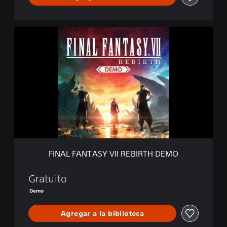
F
I
N
A
L
F
A
N
T
A
S
Y
V
FINAL FANTASY VII REBIRTH DEMO
I
I
R
Gratuito
E
Demo
B
I
Agregar a la biblioteca
R
T