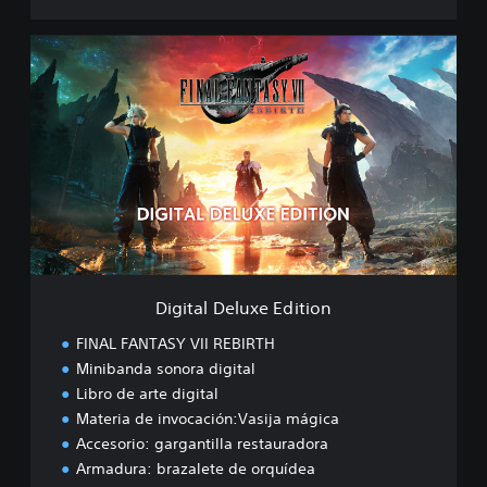
H
D
D
E
i
M
g
O
i
t
a
l
D
e
l
u
x
e
Digital Deluxe Edition
E
d
FINAL FANTASY VII REBIRTH
i
Minibanda sonora digital
t
Libro de arte digital
i
o
Materia de invocación:Vasija mágica
n
Accesorio: gargantilla restauradora
Armadura: brazalete de orquídea