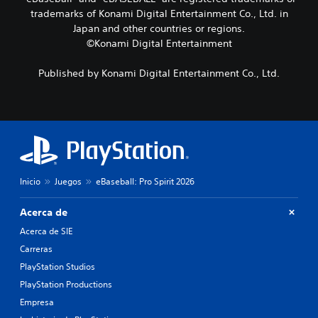
u
s
A
trademarks of Konami Digital Entertainment Co., Ltd. in
n
i
u
Japan and other countries or regions.
n
n
d
©Konami Digital Entertainment
i
m
i
v
a
e
o
n
Published by Konami Digital Entertainment Co., Ltd.
l
3
t
d
e
D
e
n
P
d
e
u
i
r
e
f
p
d
i
u
e
c
l
s
Inicio
Juegos
eBaseball: Pro Spirit 2026
u
s
e
l
a
s
t
Acerca de
d
t
a
o
a
Acerca de SIE
d
s
b
a
Carreras
l
l
l
o
PlayStation Studios
e
t
s
c
PlayStation Productions
e
b
e
r
o
Empresa
r
n
t