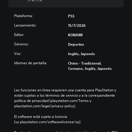
r
u
c
e
l
a
d
s
)
Plataforma:
PS5
u
a
c
P
Lanzamiento:
15/7/2026
d
i
u
o
r
e
Editor:
KONAMI
y
d
s
s
e
Géneros:
b
Deportes
i
s
o
Voz:
Inglés, Japonés
l
r
t
e
e
o
Idiomas de pantalla:
Chino - Tradicional,
n
d
n
Coreano, Inglés, Japonés
c
u
e
i
c
s
a
i
r
r
P
Las funciones en línea requieren una cuenta para PlayStation y 
l
e
u
están sujetas a los términos de servicio y a la correspondiente 
o
l
e
política de privacidad (playstation.com/Terms y 
s
d
d
playstation.com/legal/privacy-policy).
v
e
e
o
s
s
El software está sujeto a licencia 
l
a
j
(us.playstation.com/softwarelicense/sp).
ú
f
u
m
í
g