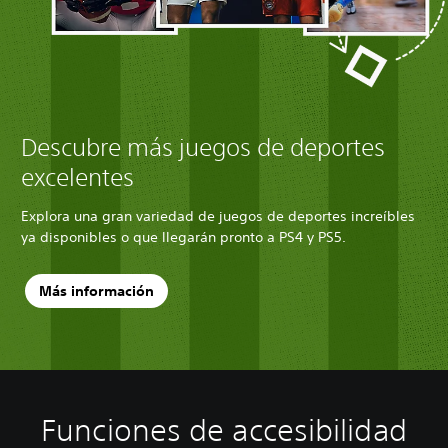
Descubre más juegos de deportes
excelentes
Explora una gran variedad de juegos de deportes increíbles
ya disponibles o que llegarán pronto a PS4 y PS5.
Más información
Funciones de accesibilidad
C
S
D
o
e
i