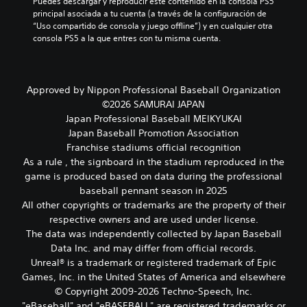
Puedes descargar y reproducir este contenido en la consola PS5 
e
o
a
principal asociada a tu cuenta (a través de la configuración de 
n
g
r
“Uso compartido de consola y juego offline”) y en cualquier otra 
e
e
y
consola PS5 a la que entres con tu misma cuenta.
s
n
d
d
e
e
e
r
s
a
a
p
Approved by Nippon Professional Baseball Organization
u
l
l
d
d
©2026 SAMURAI JAPAN
a
i
e
z
Japan Professional Baseball MEIKYUKAI
o
l
a
Japan Baseball Promotion Association
i
j
r
Franchise stadiums official recognition
n
u
t
As a rule , the signboard in the stadium reproduced in the
d
e
e
game is produced based on data during the professional
i
g
p
v
o
baseball pennant season in 2025
o
i
e
r
All other copyrights or trademarks are the property of their
d
l
l
respective owners and are used under license.
u
i
o
The data was independently collected by Japan Baseball
a
g
s
Data Inc. and may differ from official records.
l
i
m
Unreal® is a trademark or registered trademark of Epic
e
e
e
s
n
Games, Inc. in the United States of America and elsewhere
n
.
d
ú
© Copyright 2009-2026 Techno-Speech, Inc.
o
s
"eBaseball" and "eBASEBALL" are registered trademarks or