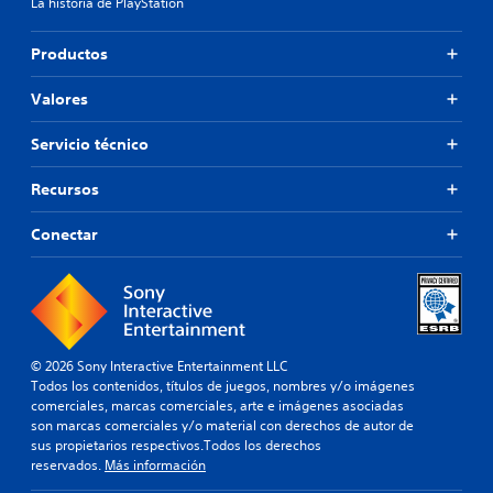
La historia de PlayStation
l
a
o
a
t
n
s
i
Productos
e
a
v
s
l
o
.
Valores
i
p
d
r
a
Servicio técnico
S
e
d
e
d
e
e
Recursos
p
a
f
u
u
i
e
Conectar
d
n
d
i
i
e
o
d
j
p
o
a
u
.
r
g
a
a
© 2026 Sony Interactive Entertainment LLC
M
q
Todos los contenidos, títulos de juegos, nombres y/o imágenes
r
u
o
comerciales, marcas comerciales, arte e imágenes asociadas
s
e
d
son marcas comerciales y/o material con derechos de autor de
i
s
o
sus propietarios respectivos.Todos los derechos
n
e
reservados.
Más información
d
p
p
e