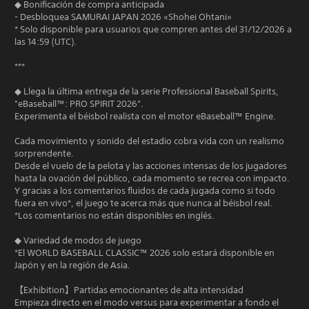
◆ Bonificación de compra anticipada
- Desbloquea SAMURAI JAPAN 2026 «Shohei Ohtani»
* Solo disponible para usuarios que compren antes del 31/12/2026 a
las 14:59 (UTC).
***
◆ Llega la última entrega de la serie Professional Baseball Spirits,
"eBaseball™: PRO SPIRIT 2026".
Experimenta el béisbol realista con el motor eBaseball™ Engine.
Cada movimiento y sonido del estadio cobra vida con un realismo
sorprendente.
Desde el vuelo de la pelota y las acciones intensas de los jugadores
hasta la ovación del público, cada momento se recrea con impacto.
Y gracias a los comentarios fluidos de cada jugada como si todo
fuera en vivo*, el juego te acerca más que nunca al béisbol real.
*Los comentarios no están disponibles en inglés.
◆ Variedad de modos de juego
*El WORLD BASEBALL CLASSIC™ 2026 solo estará disponible en
Japón y en la región de Asia.
【Exhibition】Partidas emocionantes de alta intensidad
Empieza directo en el modo versus para experimentar a fondo el