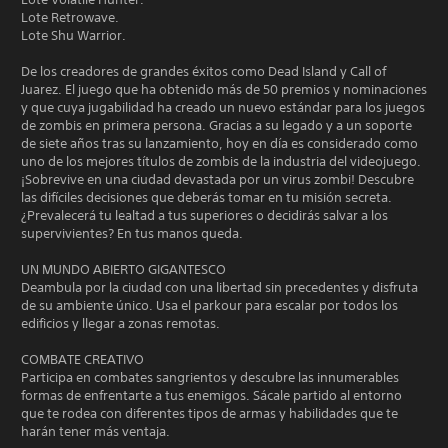
Lote Retrowave.
Lote Shu Warrior.
De los creadores de grandes éxitos como Dead Island y Call of
Juarez. El juego que ha obtenido más de 50 premios y nominaciones
y que cuya jugabilidad ha creado un nuevo estándar para los juegos
de zombis en primera persona. Gracias a su legado y a un soporte
de siete años tras su lanzamiento, hoy en día es considerado como
uno de los mejores títulos de zombis de la industria del videojuego.
¡Sobrevive en una ciudad devastada por un virus zombi! Descubre
las difíciles decisiones que deberás tomar en tu misión secreta.
¿Prevalecerá tu lealtad a tus superiores o decidirás salvar a los
supervivientes? En tus manos queda.
UN MUNDO ABIERTO GIGANTESCO
Deambula por la ciudad con una libertad sin precedentes y disfruta
de su ambiente único. Usa el parkour para escalar por todos los
edificios y llegar a zonas remotas.
COMBATE CREATIVO
Participa en combates sangrientos y descubre las innumerables
formas de enfrentarte a tus enemigos. Sácale partido al entorno
que te rodea con diferentes tipos de armas y habilidades que te
harán tener más ventaja.