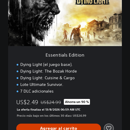
e
n
t
i
a
l
s
E
d
i
Essentials Edition
t
i
Dying Light (el juego base).
o
Dying Light: The Bozak Horde
n
Dying Light: Cuisine & Cargo
Lote Ultimate Survivor.
7 DLC adicionales
US$2.49
US$24.99
Ahorra un 90 %
Rebajado del precio original de US$24.99
La oferta finaliza el 13/8/2026 06:59 AM UTC
Precio más bajo en los últimos 30 días: US$24.99
Agregar al carrito