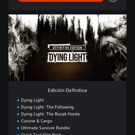
E
d
i
c
i
ó
n
D
e
f
i
n
i
Edición Definitiva
t
i
Dying Light
v
Dying Light: The Following
a
Dying Light: The Bozak Horde
Cuisine & Cargo
Ultimate Survivor Bundle
Crash Test Skin Pack