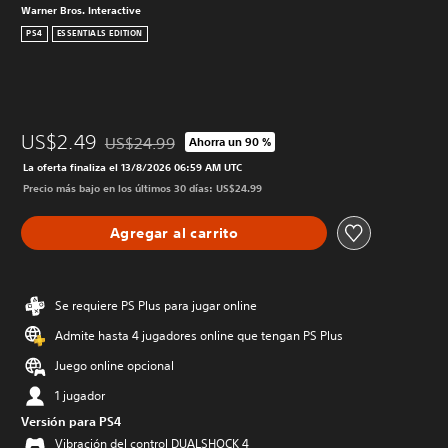
Warner Bros. Interactive
PS4
ESSENTIALS EDITION
US$2.49
US$24.99
Ahorra un 90 %
Rebajado del precio original de US$24.99
La oferta finaliza el 13/8/2026 06:59 AM UTC
Precio más bajo en los últimos 30 días: US$24.99
Agregar al carrito
Se requiere PS Plus para jugar online
Admite hasta 4 jugadores online que tengan PS Plus
Juego online opcional
1 jugador
Versión para PS4
Vibración del control DUALSHOCK 4