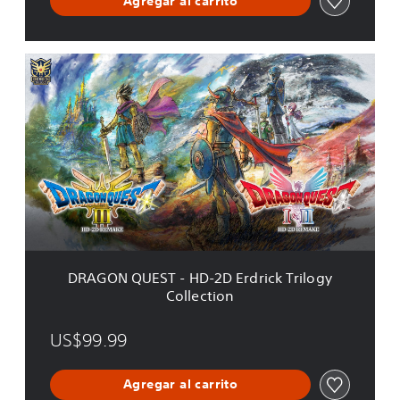
Agregar al carrito
2
D
R
e
D
m
R
a
A
k
G
e
O
N
Q
U
E
S
T
-
H
DRAGON QUEST - HD-2D Erdrick Trilogy
D
Collection
-
2
D
US$99.99
E
r
Agregar al carrito
d