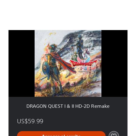
Ediciones:
D
R
A
G
O
N
Q
U
E
S
T
I
&
DRAGON QUEST I & II HD-2D Remake
I
I
H
US$59.99
D
-