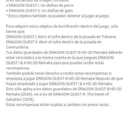
El kit de cambio de imagen contiene:
• DRAGON QUEST I: Un disfraz de perro
• DRAGON QUEST II: Un disfraz de gato
* Estos objetos también se pueden obtener al jugar al juego.
Para adquirir estos objetos de bonificación dentro del juego, sólo
tienes que:
DRAGON QUEST I: Abrir el cofre dentro de la posada en Trávena.
DRAGON QUEST II: Abrir el cofre dentro de la posada en
Centrumbría.
Tus datos guardados de DRAGON QUEST III HD-2D Remake deberán
estar vinculados a la misma cuenta en la que juegues DRAGON
QUEST I & II HD-2D Remake para que puedas recibir estas
recompensas.
También podrás tener derecho a recibir estas recompensas si
empiezas a jugar DRAGON QUEST III HD-2D Remake después de que
hayas empezado a jugar DRAGON QUEST I & II HD-2D Remake.
Esto sólo aplica a los datos guardados de DRAGON QUEST III HD-2D
Remake (2024), no a los de DRAGON QUEST III: The Seeds of
Salvation (2019).
Estas recompensas están sujetas a cambios sin previo aviso.