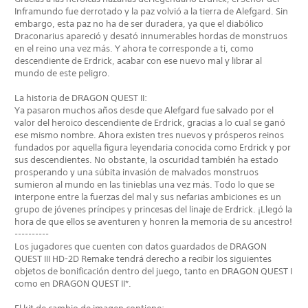
Inframundo fue derrotado y la paz volvió a la tierra de Alefgard. Sin
embargo, esta paz no ha de ser duradera, ya que el diabólico
Draconarius apareció y desató innumerables hordas de monstruos
en el reino una vez más. Y ahora te corresponde a ti, como
descendiente de Erdrick, acabar con ese nuevo mal y librar al
mundo de este peligro.
La historia de DRAGON QUEST II:
Ya pasaron muchos años desde que Alefgard fue salvado por el
valor del heroico descendiente de Erdrick, gracias a lo cual se ganó
ese mismo nombre. Ahora existen tres nuevos y prósperos reinos
fundados por aquella figura leyendaria conocida como Erdrick y por
sus descendientes. No obstante, la oscuridad también ha estado
prosperando y una súbita invasión de malvados monstruos
sumieron al mundo en las tinieblas una vez más. Todo lo que se
interpone entre la fuerzas del mal y sus nefarias ambiciones es un
grupo de jóvenes príncipes y princesas del linaje de Erdrick. ¡Llegó la
hora de que ellos se aventuren y honren la memoria de su ancestro!
----------
Los jugadores que cuenten con datos guardados de DRAGON
QUEST III HD-2D Remake tendrá derecho a recibir los siguientes
objetos de bonificación dentro del juego, tanto en DRAGON QUEST I
como en DRAGON QUEST II*.