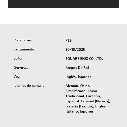
r
i
c
k
T
r
i
l
Plataforma:
PS5
o
g
Lanzamiento:
30/10/2025
y
Editor:
SQUARE ENIX CO. LTD.
C
o
Géneros:
Juegos De Rol
l
l
Voz:
Inglés, Japonés
e
Idiomas de pantalla:
Alemán, Chino -
c
Simplificado, Chino -
t
Tradicional, Coreano,
i
Español, Español (México),
o
Francés (Francia), Inglés,
n
Italiano, Japonés