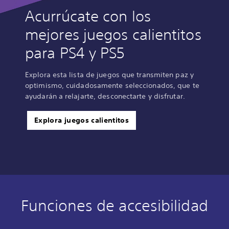
Acurrúcate con los
mejores juegos calientitos
para PS4 y PS5
Explora esta lista de juegos que transmiten paz y
optimismo, cuidadosamente seleccionados, que te
ayudarán a relajarte, desconectarte y disfrutar.
Explora juegos calientitos
Funciones de accesibilidad
T
C
S
S
R
e
o
u
e
e
x
n
b
n
c