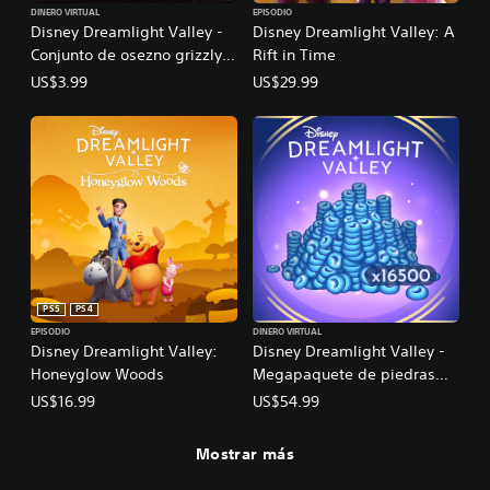
DINERO VIRTUAL
EPISODIO
Disney Dreamlight Valley -
Disney Dreamlight Valley: A
Conjunto de osezno grizzly
Rift in Time
para una causa solidaria -
US$3.99
US$29.99
800 piedras lunares
PS5
PS4
EPISODIO
DINERO VIRTUAL
Disney Dreamlight Valley:
Disney Dreamlight Valley -
Honeyglow Woods
Megapaquete de piedras
lunares de temporada -
US$16.99
US$54.99
16.500
Mostrar más