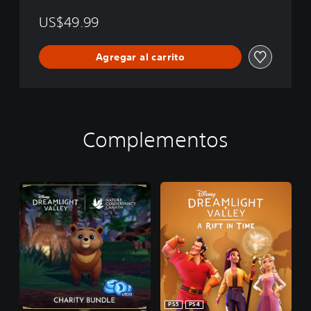
W
US$49.99
o
o
d
Agregar al carrito
s
Complementos
PS5
PS4