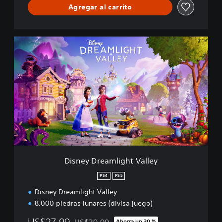
Agregar al carrito
h
D
i
s
n
e
y
D
r
e
a
m
l
i
Disney Dreamlight Valley
g
h
PS4
PS5
t
Disney Dreamlight Valley
V
a
8.000 piedras lunares (divisa juego)
l
l
US$27.99
Ahorra un 30 %