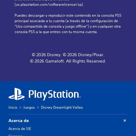
e
i
.
(us.playstation.com/softwarelicense/sp).
a
p
d
j
e
a
Puedes descargar y reproducir este contenido en la consola PS5 
e
r
R
d
principal asociada a tu cuenta (a través de la configuración de 
s
m
d
e
“Uso compartido de consola y juego offline”) y en cualquier otra 
p
i
e
c
consola PS5 a la que entres con tu misma cuenta.
r
t
l
o
i
e
o
r
n
l
s
d
c
e
j
a
i
© 2026 Disney. © 2026 Disney/Pixar.
e
o
t
p
r
© 2026 Gameloft. All Rights Reserved.
y
a
o
l
s
l
o
r
t
e
f
i
i
s
á
c
o
.
c
k
s
i
s
d
l
.
S
e
m
Inicio
Juegos
Disney Dreamlight Valley
u
t
e
b
I
u
n
t
n
t
Acerca de
t
í
v
e
o
Acerca de SIE
.
t
e
r