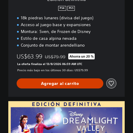
t
i
PS4
PS5
v
18k piedras lunares (divisa del juego)
a
Acceso al juego base y expansiones
Montura: Sven, de Frozen de Disney
Estilo de casa alpina nevada
Conjunto de montar arendelliano
US$63.99
US$79.99
Ahorra un 20 %
Rebajado del precio original de US$79.99
La oferta finaliza el 13/8/2026 06:59 AM UTC
Precio más bajo en los últimos 30 días: US$79.99
Agregar al carrito
E
d
i
c
i
ó