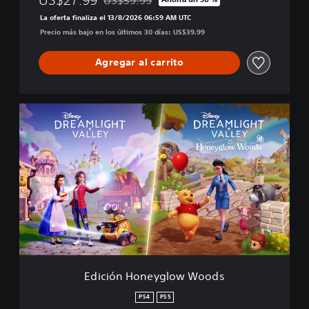
US$39.99
Rebajado del precio original de US$39.99
e
La oferta finaliza el 13/8/2026 06:59 AM UTC
y
Precio más bajo en los últimos 30 días: US$39.99
Agregar al carrito
E
d
i
c
i
ó
n
H
o
n
e
y
g
Edición Honeyglow Woods
l
o
PS4
PS5
w