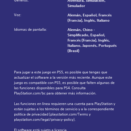
Géneros:
a
Aventura, Simulación,
e
e
s
)
l
Simulador
l
s
p
s
g
j
d
Voz:
a
Alemán, Español, Francés
e
u
u
e
r
(Francia), Inglés, Italiano
p
n
e
a
a
r
a
g
Idiomas de pantalla:
Alemán, Chino -
u
l
e
s
o
Simplificado, Español,
d
a
s
o
e
Francés (Francia), Inglés,
i
h
e
p
n
Italiano, Japonés, Portugués
o
i
n
c
c
(Brasil)
i
s
t
i
u
n
t
a
o
a
d
o
d
n
l
i
r
e
e
q
Para jugar a este juego en PS5, es posible que tengas que 
v
i
u
s
u
actualizar el software a la versión más reciente. Aunque este 
i
a
n
d
i
juego es compatible con PS5, es posible que falten algunas de 
d
y
a
e
e
las funciones disponibles para PS4. Consulta 
u
l
m
s
r
PlayStation.com/bc para obtener más información.
a
o
a
e
m
l
s
n
n
o
Las funciones en línea requieren una cuenta para PlayStation y 
e
p
e
s
m
están sujetas a los términos de servicio y a la correspondiente 
s
e
r
i
e
política de privacidad (playstation.com/Terms y 
.
r
a
b
n
playstation.com/legal/privacy-policy).
s
q
i
t
o
u
l
o
El software está sujeto a licencia 
n