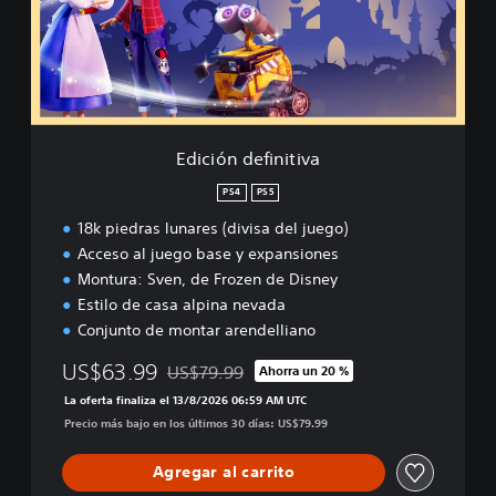
n
d
e
f
i
n
i
Edición definitiva
t
i
PS4
PS5
v
18k piedras lunares (divisa del juego)
a
Acceso al juego base y expansiones
Montura: Sven, de Frozen de Disney
Estilo de casa alpina nevada
Conjunto de montar arendelliano
US$63.99
US$79.99
Ahorra un 20 %
Rebajado del precio original de US$79.99
La oferta finaliza el 13/8/2026 06:59 AM UTC
Precio más bajo en los últimos 30 días: US$79.99
Agregar al carrito