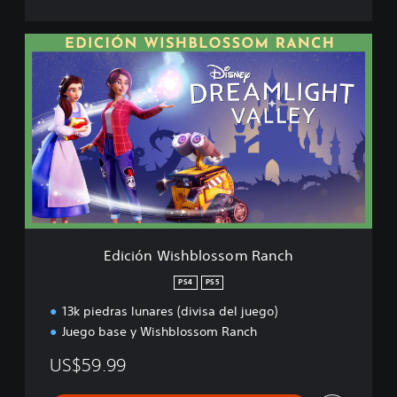
E
d
i
c
i
ó
n
W
i
s
h
b
l
Edición Wishblossom Ranch
o
s
PS4
PS5
s
13k piedras lunares (divisa del juego)
o
m
Juego base y Wishblossom Ranch
R
a
US$59.99
n
c