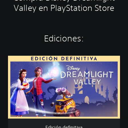
Valley en PlayStation Store
Ediciones:
E
d
i
c
i
ó
n
d
e
f
i
n
i
Edición definitiva