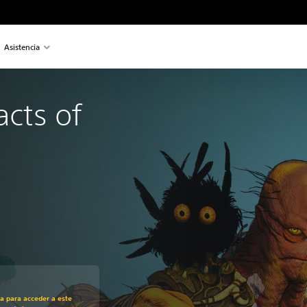
Asistencia
acts of 
recio original de US$19.99
ra para acceder a este