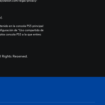
aystation.com/legal/privacy-
).
enido en la consola PS5 principal 
nfiguración de “Uso compartido de 
 otra consola PS5 a la que entres 
 Rights Reserved.