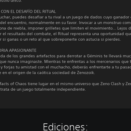
estilo único.
 CON EL DESAFÍO DEL RITUAL
uchar, puedes desafiar a tu rival a un juego de dados cuyo ganador 
 del encuentro, normalmente en su favor. Invocar a un monstruo com
zona de niebla, imponer grilletes que limiten el movimiento... Lejos 
 el resultado del combate, el Ritual representa una oportunidad qu
 si ganas o un reto al que sobreponerte con astucia si pierdes.
ORIA APASIONANTE
da de los grandes artefactos para derrotar a Géminis te llevará m
 que nunca imaginaste. Mientras te enfrentas a los mercenarios que 
y forjas tu amistad con el muchacho, deberás enfrentarte a tu pasa
 en el origen de la caótica sociedad de Zenozoik.
ifacts of Chaos tiene lugar en el mismo universo que Zeno Clash y Ze
e trata de un juego totalmente independiente.
Ediciones: