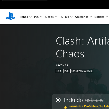
Tienda
PS5
Juegos
PS Plus
Accesorios
Noticias
Clash: Artif
Chaos
NACON SA
PS4
PS5
STANDARD EDITION
Incluido
US$19.99
Rebajado del p
Suscríbete a PlayStation Plus Ext