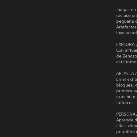
Juegas en
recluso en
pequeña cr
Artefactos
involucrad
EXPLORA 
Con influe
de Zenozoi
este intri
APLASTA A
En el extr
bloquea, c
primera pe
ocasión pa
fatídicos.
PERSONAL
Aprende di
ellas, dep
permitirá 