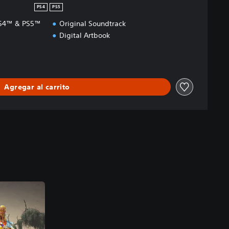
PS4
PS5
 PS4™ & PS5™
Original Soundtrack
Digital Artbook
Agregar al carrito