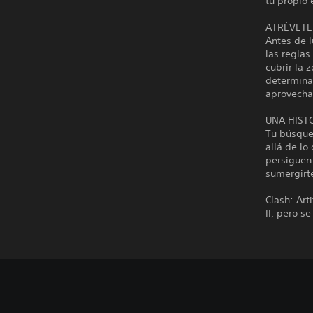
tu propio 
ATRÉVETE
Antes de l
las reglas
cubrir la 
determinar
aprovechar
UNA HIST
Tu búsque
allá de lo
persiguen 
sumergirte
Clash: Art
II, pero s