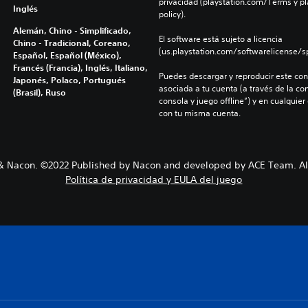
privacidad (playstation.com/Terms y pl
Inglés
policy).
Alemán, Chino - Simplificado,
El software está sujeto a licencia 
Chino - Tradicional, Coreano,
(us.playstation.com/softwarelicense/sp
Español, Español (México),
Francés (Francia), Inglés, Italiano,
Puedes descargar y reproducir este cont
Japonés, Polaco, Portugués
asociada a tu cuenta (a través de la co
(Brasil), Ruso
consola y juego offline”) y en cualquier
con tu misma cuenta.
 Nacon. ©2022 Published by Nacon and developed by ACE Team. All
Política de privacidad y EULA del juego