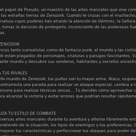
 el papel de Pseudo, un maestro de las artes marciales que vive co
 las extrañas tierras de Zenozoik. Cuando te cruzas con el muchacho
iatura cuyos poderes han atraído la atención de Géminis, la Señora
, tomas la decisión de protegerlo, inconsciente de las poderosas fu
as.
ZENOZOIK
ncias tanto surrealistas como de fantasía punk, el mundo y las civili
k están plagados de personajes, criaturas y paisajes fascinantes. 
gante mundo y descubre sus senderos, habitantes y secretos ancestr
 TUS RIVALES
año mundo de Zenozoik, tus puños son tu mayor arma. Ataca, esquiva
ontrarresta una parada para realizar un ataque especial, cambia a l
rsona para realizar técnicas únicas... Tú decides cómo aprovechar 
ra alcanzar la victoria y evitar errores que podrían resultar rápidam
IZA TU ESTILO DE COMBATE
versas artes marciales durante tu aventura y alterna libremente ent
endiendo de la situación, los tipos de enemigos y tus preferencias. 
mejorar tus características y perfeccionar tus ataques para poder de