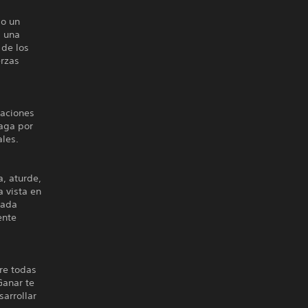
mo un
, una
 de los
erzas
zaciones
Vaga por
ales.
, aturde,
a vista en
cada
ente
re todas
Ganar te
sarrollar