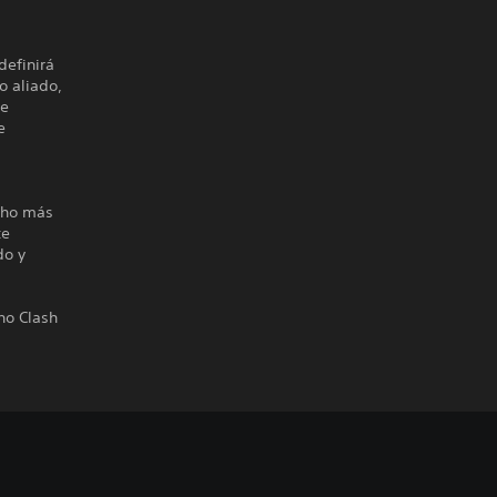
definirá
o aliado,
de
e
ucho más
te
do y
no Clash