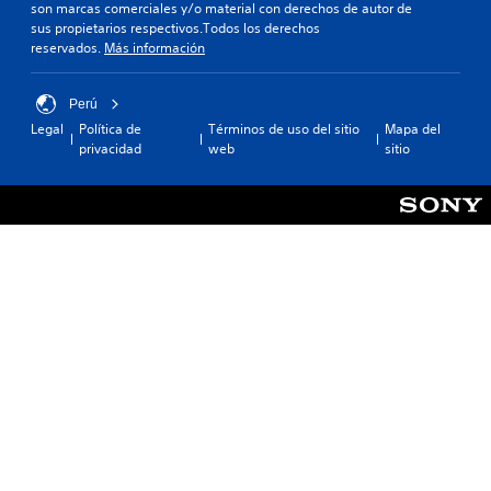
son marcas comerciales y/o material con derechos de autor de
sus propietarios respectivos.Todos los derechos
reservados.
Más información
Perú
Legal
Política de
Términos de uso del sitio
Mapa del
privacidad
web
sitio