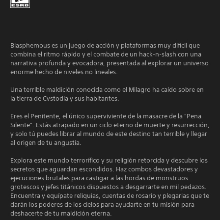
Blasphemous es un juego de acción y plataformas muy difícil que
combina el ritmo rápido y el combate de un hack-n-slash con una
narrativa profunda y evocadora, presentada al explorar un universo
enorme hecho de niveles no lineales.
Una terrible maldición conocida como el Milagro ha caído sobre en
la tierra de Cvstodia y sus habitantes.
Eres el Penitente, el único superviviente de la masacre de la "Pena
Silente". Estás atrapado en un ciclo eterno de muerte y resurrección,
y solo tú puedes librar al mundo de este destino tan terrible y llegar
al origen de tu angustia.
Explora este mundo terrorífico y su religión retorcida y descubre los
secretos que aguardan escondidos. Haz combos devastadores y
ejecuciones brutales para castigar a las hordas de monstruos
grotescos y jefes titánicos dispuestos a desgarrarte en mil pedazos.
Encuentra y equípate reliquias, cuentas de rosario y plegarias que te
darán los poderes de los cielos para ayudarte en tu misión para
deshacerte de tu maldición eterna.